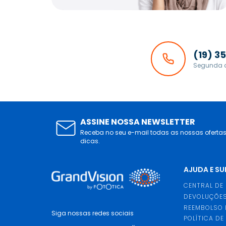
(19) 3
Segunda a
ASSINE NOSSA NEWSLETTER
Receba no seu e-mail todas as nossas oferta
dicas.
AJUDA E S
CENTRAL DE
DEVOLUÇÕES
REEMBOLSO 
Siga nossas redes sociais
POLÍTICA DE