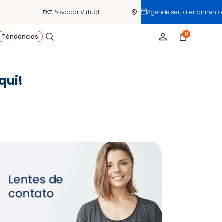
Provador Virtual
Agende seu atendimento
0
Têndencias
qui!