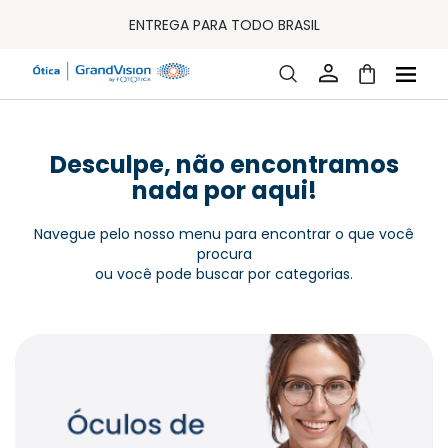
10% OFF PAGAMENTO
À VISTA OU PIX
ENTREGA PARA TODO BRASIL
15% OFF NA PRIMEIRA COMPRA (CONSULTE REGULAMENTO)
32% OFF NO COMBO - CONS. REG.
LOJA ONLINE DE LENTES DE CONTATO E ÓCULOS
FRETE GRÁTIS EM TODO O SITE
10% OFF PAGAMENTO
À VISTA OU PIX
ENTREGA PARA TODO BRASIL
Desculpe, não encontramos
15% OFF NA PRIMEIRA COMPRA (CONSULTE REGULAMENTO)
nada por aqui!
32% OFF NO COMBO - CONS. REG.
Navegue pelo nosso menu para encontrar o que você
procura
ou você pode buscar por categorias.