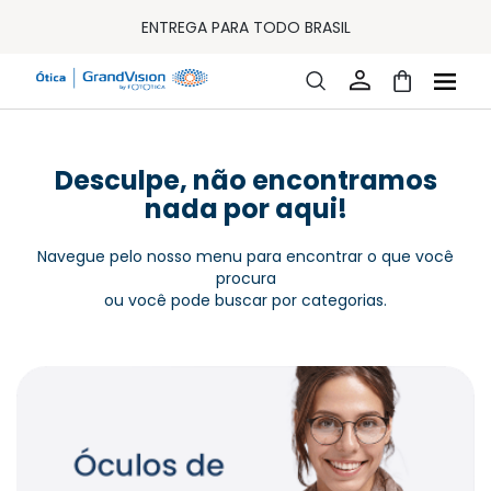
10% OFF PAGAMENTO
À VISTA OU PIX
ENTREGA PARA TODO BRASIL
15% OFF NA PRIMEIRA COMPRA (CONSULTE REGULAMENTO)
32% OFF NO COMBO - CONS. REG.
LOJA ONLINE DE LENTES DE CONTATO E ÓCULOS
FRETE GRÁTIS EM TODO O SITE
10% OFF PAGAMENTO
À VISTA OU PIX
ENTREGA PARA TODO BRASIL
Desculpe, não encontramos
15% OFF NA PRIMEIRA COMPRA (CONSULTE REGULAMENTO)
nada por aqui!
32% OFF NO COMBO - CONS. REG.
Navegue pelo nosso menu para encontrar o que você
procura
ou você pode buscar por categorias.