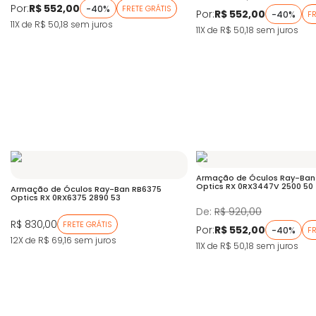
Por:
R$ 552,00
-40%
FRETE GRÁTIS
Por:
R$ 552,00
-40%
FR
11X de R$ 50,18
sem juros
11X de R$ 50,18
sem juros
Armação de Óculos Ray-Ban
Optics RX 0RX3447V 2500 50
Armação de Óculos Ray-Ban RB6375
Optics RX 0RX6375 2890 53
De:
R$ 920,00
R$ 830,00
FRETE GRÁTIS
Por:
R$ 552,00
-40%
FR
12X de R$ 69,16
sem juros
11X de R$ 50,18
sem juros