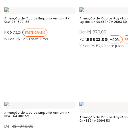
Armação de Óculos Emporio Armani RX
Armação de Óculos Ray-Ban
0EA1061 3001 55
Optics RX 0RX3447V 2503 50
De:
R$ 870,00
R$ 870,00
FRETE GRÁTIS
Por:
R$ 522,00
12X de R$ 72,50
sem juros
-40%
FR
10X de R$ 52,20
sem juros
Armação de Óculos Emporio Armani RX
0EA1144 3011 52
Armação de Óculos Ray-Ban 
0RX3694V 3094 53
De:
R$ 1.040,00