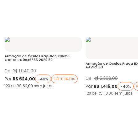
Armação de Óculos Ray-Ban RB6355
Optics RX 0RX6355 2620 50
Armação de Óculos Prada R
AAV1O153
De:
R$ 1.040,00
De:
R$ 2.360,00
Por:
R$ 624,00
-40%
FRETE GRÁTIS
Por:
R$ 1.416,00
12X de R$ 52,00
sem juros
-40%
F
12X de R$ 118,00
sem juros