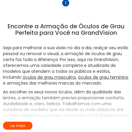
anterior
próximo
1
Encontre a Armação de Óculos de Grau
Perfeita para Você na GrandVision
Seja para melhorar a sua visão no dia a dia, realçar seu estilo
pessoal ou renovar o visual, a armação de óculos de grau
certa faz toda a diferença. Por isso, aqui na GrandVision,
oferecemos uma variedade completa e atualizada de
modelos que atendem a todos os públicos e estilos,
incluindo
óculos de grau masculino
,
óculos de grau feminino
e armações das melhores marcas do mercado.
Ao escolher os seus novos óculos, além da qualidade das
lentes, a armação também precisa proporcionar conforto,
durabilidade e, claro, beleza. Trabalhamos com uma
curadoria de modelos que vai desde os mais clássicos até
os mais modernos, para que você tenha total liberdade para
expressar sua personalidade. Confira!
Ler mais