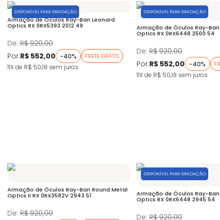
DISPONÍVEL PARA GRADAÇÃO
DISPONÍVEL PARA GRADAÇÃO
Armação de Óculos Ray-Ban Leonard
Optics RX 0RX5393 2012 49
Armação de Óculos Ray-Ban
Optics RX 0RX6448 2500 54
De:
R$ 920,00
De:
R$ 920,00
Por:
R$ 552,00
-40%
FRETE GRÁTIS
Por:
R$ 552,00
-40%
FR
11X de R$ 50,18
sem juros
11X de R$ 50,18
sem juros
DISPONÍVEL PARA GRADAÇÃO
Armação de Óculos Ray-Ban Round Metal
Armação de Óculos Ray-Ban
Optics II RX 0RX3582V 2943 51
Optics RX 0RX6448 2945 54
De:
R$ 920,00
De:
R$ 920,00