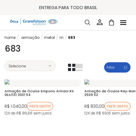
10% OFF PAGAMENTO
À VISTA OU PIX
ENTREGA PARA TODO BRASIL
15% OFF NA PRIMEIRA COMPRA (CONSULTE REGULAMENTO)
32% OFF NO COMBO - CONS. REG.
LOJA ONLINE DE LENTES DE CONTATO E ÓCULOS
FRETE GRÁTIS EM TODO O SITE
armação
metal
m
683
10% OFF PAGAMENTO
À VISTA OU PIX
683
ENTREGA PARA TODO BRASIL
15% OFF NA PRIMEIRA COMPRA (CONSULTE REGULAMENTO)
32% OFF NO COMBO - CONS. REG.
Filtro
Armação de Óculos Emporio Armani RX
Armação de Óculos Ray-Ban
0EA1131 3001 54
2509 52
R$ 1.040,00
R$ 830,00
FRETE GRÁTIS
FRETE GRÁTIS
12X de R$ 86,66
sem juros
12X de R$ 69,16
sem juros