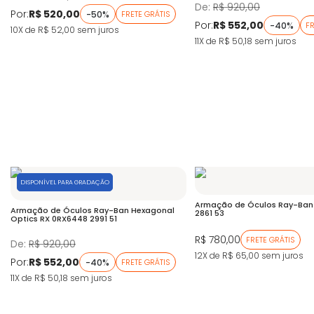
De:
R$ 920,00
Por:
R$ 520,00
-50%
FRETE GRÁTIS
Por:
R$ 552,00
-40%
FR
10X de R$ 52,00
sem juros
11X de R$ 50,18
sem juros
DISPONÍVEL PARA GRADAÇÃO
Armação de Óculos Ray-Ban
Armação de Óculos Ray-Ban Hexagonal
2861 53
Optics RX 0RX6448 2991 51
R$ 780,00
FRETE GRÁTIS
De:
R$ 920,00
12X de R$ 65,00
sem juros
Por:
R$ 552,00
-40%
FRETE GRÁTIS
11X de R$ 50,18
sem juros