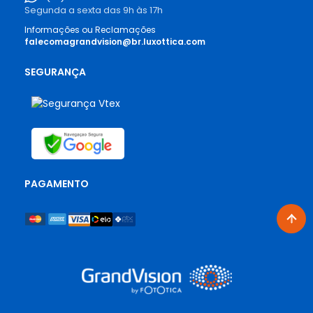
Óculos de grau para todos os estilos e gostos
Segunda a sexta das 9h às 17h
Além dessas marcas renomadas, você também encontra
Informações ou Reclamações
outros nomes consagrados, como os
óculos de grau Persol
,
falecomagrandvision@br.luxottica.com
que combinam sofisticação e qualidade italiana com um
toque vintage irresistível, e os
óculos de grau Armani
, que
SEGURANÇA
oferecem o equilíbrio entre minimalismo e sofisticação,
ideais para pessoas que prezam pelo bom gosto e
qualidade. E nossa coleção vai além das marcas e dos
modelos. Aqui o foco está no seu conforto e bem-estar
visual. Por isso, todos os nossos produtos são
cuidadosamente selecionados para garantir durabilidade e
um ajuste perfeito. Seja qual for o seu estilo, a GrandVision
tem a armação de óculos de grau que vai te acompanhar
PAGAMENTO
em todos os momentos.
Por que escolher a GrandVision?
Ao escolher a GrandVision, você conta com a expertise de
uma rede que é referência mundial em cuidados visuais.
Estamos preparados para te ajudar a encontrar o par de
óculos que melhor combina com o seu rosto, sua rotina e
suas preferências. Além disso, garantimos a qualidade e a