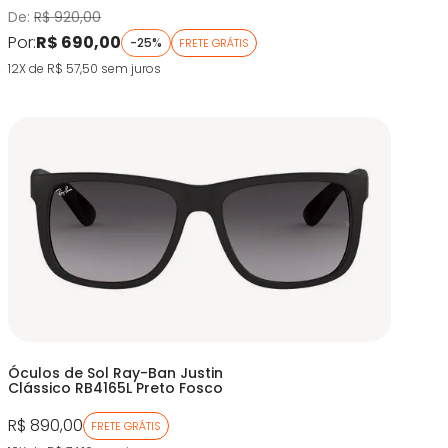
De:
R$ 920,00
Por:
R$ 690,00
-25%
FRETE GRÁTIS
12X de R$ 57,50
sem juros
Óculos de Sol Ray-Ban Justin
Clássico RB4165L Preto Fosco
R$ 890,00
FRETE GRÁTIS