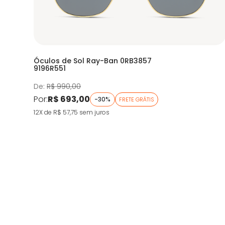
Óculos de Sol Ray-Ban 0RB3857
9196R551
De:
R$ 990,00
Por:
R$ 693,00
-30%
FRETE GRÁTIS
12X de R$ 57,75
sem juros