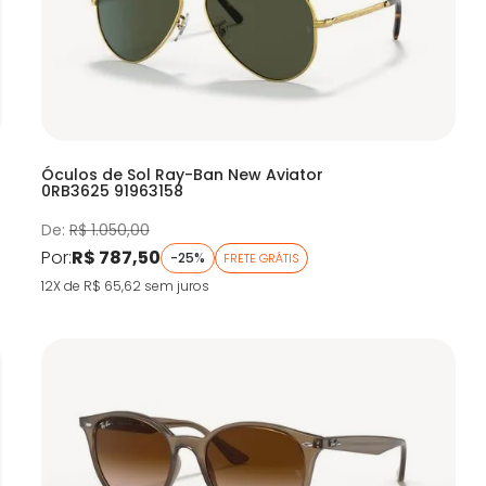
Óculos de Sol Ray-Ban New Aviator
0RB3625 91963158
De:
R$ 1.050,00
Por:
R$ 787,50
-25%
FRETE GRÁTIS
12X de R$ 65,62
sem juros