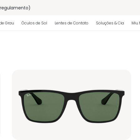
 regulamento)
os
de Grau
Óculos de Sol
Lentes de Contato
Soluções & Cia
Miu 
 regulamento)