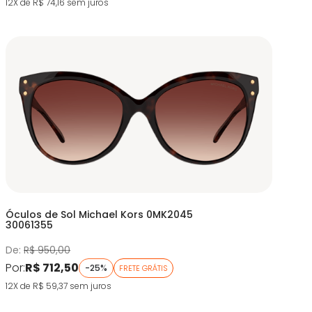
12X de R$ 74,16
sem juros
Óculos de Sol Michael Kors 0MK2045
30061355
De:
R$ 950,00
Por:
R$ 712,50
-25%
FRETE GRÁTIS
12X de R$ 59,37
sem juros