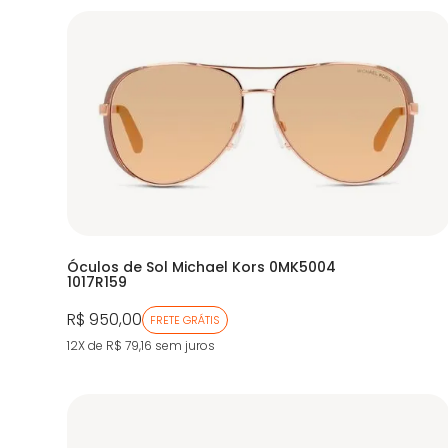
Óculos de Sol Michael Kors 0MK5004
1017R159
R$ 950,00
FRETE GRÁTIS
12X de R$ 79,16
sem juros