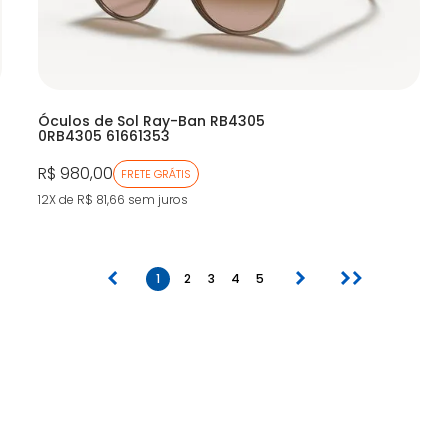
Óculos de Sol Ray-Ban RB4305
0RB4305 61661353
R$ 980,00
FRETE GRÁTIS
12X de R$ 81,66
sem juros
anterior
próximo
último
1
2
3
4
5