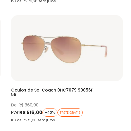
12X de R$ 76,66
sem juros
Óculos de Sol Coach 0HC7079 90056F
58
De:
R$ 860,00
Por:
R$ 516,00
-40%
FRETE GRÁTIS
10X de R$ 51,60
sem juros