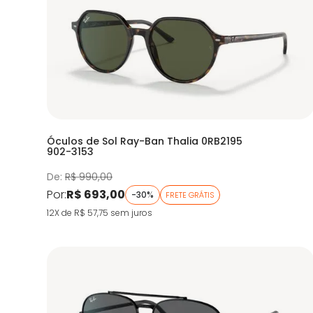
Óculos de Sol Ray-Ban Thalia 0RB2195
902-3153
De:
R$ 990,00
Por:
R$ 693,00
-30%
FRETE GRÁTIS
12X de R$ 57,75
sem juros