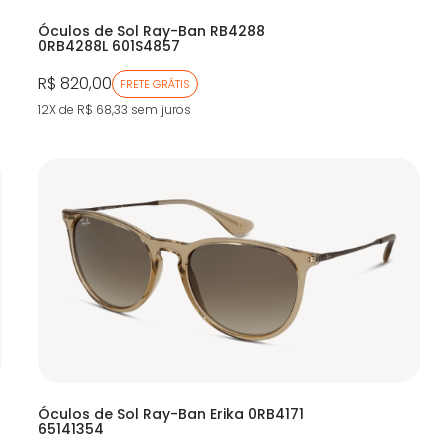
Óculos de Sol Ray-Ban RB4288
0RB4288L 601S4857
R$ 820,00
FRETE GRÁTIS
12X de R$ 68,33
sem juros
Óculos de Sol Ray-Ban Erika 0RB4171
65141354