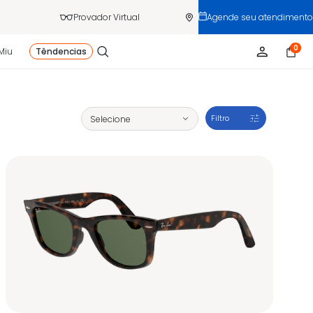
Provador Virtual
Agende seu atendimento
0
Miu
Têndencias
Filtro