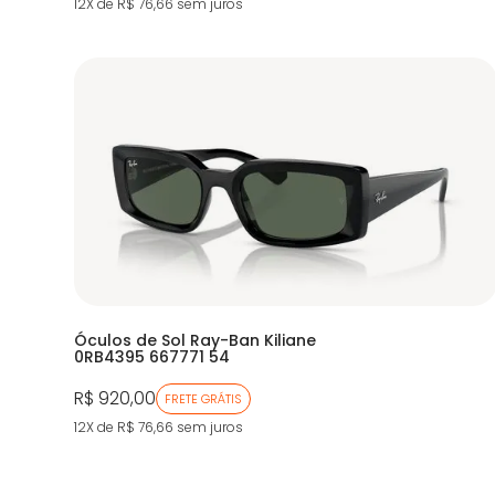
12X de R$ 76,66
sem juros
Óculos de Sol Ray-Ban Kiliane
0RB4395 667771 54
R$ 920,00
FRETE GRÁTIS
12X de R$ 76,66
sem juros