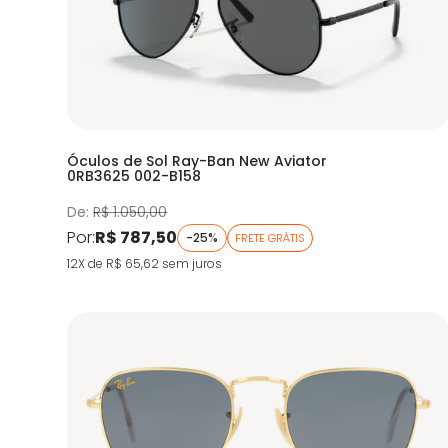
Óculos de Sol Ray-Ban New Aviator
0RB3625 002-B158
De:
R$ 1.050,00
Por:
R$ 787,50
-25%
FRETE GRÁTIS
12X de R$ 65,62
sem juros