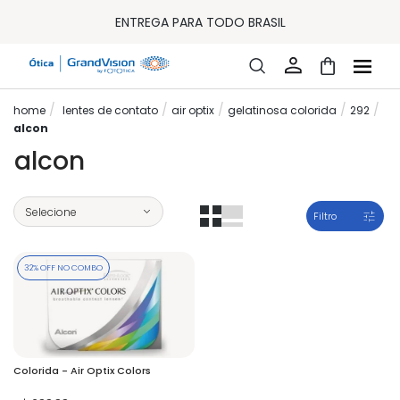
10% OFF PAGAMENTO
À VISTA OU PIX
ENTREGA PARA TODO BRASIL
15% OFF NA PRIMEIRA COMPRA (CONSULTE REGULAMENTO)
32% OFF NO COMBO - CONS. REG.
LOJA ONLINE DE LENTES DE CONTATO E ÓCULOS
FRETE GRÁTIS EM TODO O SITE
lentes de contato
air optix
gelatinosa colorida
292
10% OFF PAGAMENTO
À VISTA OU PIX
alcon
ENTREGA PARA TODO BRASIL
alcon
15% OFF NA PRIMEIRA COMPRA (CONSULTE REGULAMENTO)
32% OFF NO COMBO - CONS. REG.
Filtro
32% OFF NO COMBO
Colorida - Air Optix Colors