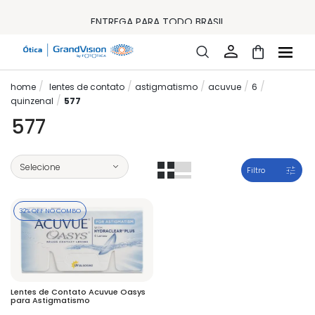
10% OFF PAGAMENTO
À VISTA OU PIX
ENTREGA PARA TODO BRASIL
15% OFF NA PRIMEIRA COMPRA (CONSULTE REGULAMENTO)
32% OFF NO COMBO - CONS. REG.
LOJA ONLINE DE LENTES DE CONTATO E ÓCULOS
FRETE GRÁTIS EM TODO O SITE
lentes de contato
astigmatismo
acuvue
6
10% OFF PAGAMENTO
À VISTA OU PIX
quinzenal
577
ENTREGA PARA TODO BRASIL
577
15% OFF NA PRIMEIRA COMPRA (CONSULTE REGULAMENTO)
32% OFF NO COMBO - CONS. REG.
Filtro
32% OFF NO COMBO
Lentes de Contato Acuvue Oasys
para Astigmatismo