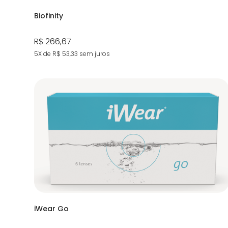
Biofinity
R$ 266,67
5X de R$ 53,33
sem juros
iWear Go