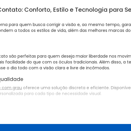
ontato: Conforto, Estilo e Tecnologia para S
na para quem busca corrigir a visão e, ao mesmo tempo, garant
dem a todos os estilos de vida, além das melhores marcas d
ntato são perfeitas para quem deseja maior liberdade nos movi
 mais facilidade do que com os óculos tradicionais. Além disso, 
e o dia todo com a visão clara e livre de incômodos.
qualidade
o com grau
oferece uma solução discreta e eficiente. Disponíve
sonalizada para cada tipo de necessidade visual.
lidade
isual com as
lentes de contato colorida
? Elas são ideais para qu
colher entre cores sutis, que realçam o tom natural dos olhos, 
s também sejam
lente de contato grau colorida
, unindo estética