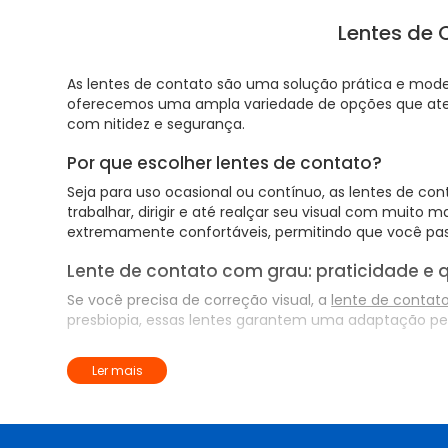
Lentes de C
As lentes de contato são uma solução prática e moder
oferecemos uma ampla variedade de opções que aten
com nitidez e segurança.
Por que escolher lentes de contato?
Seja para uso ocasional ou contínuo, as lentes de co
trabalhar, dirigir e até realçar seu visual com muito
extremamente confortáveis, permitindo que você pass
Lente de contato com grau: praticidade e 
Se você precisa de correção visual, a
lente de contat
presbiopia, essas lentes garantem uma adaptação per
Lentes de contato colorida: estilo e versati
Ler mais
Além da correção visual, que tal transformar o seu v
eventos, festas ou até para o dia a dia. Você pode es
melhor: a tecnologia atual permite que essas lente