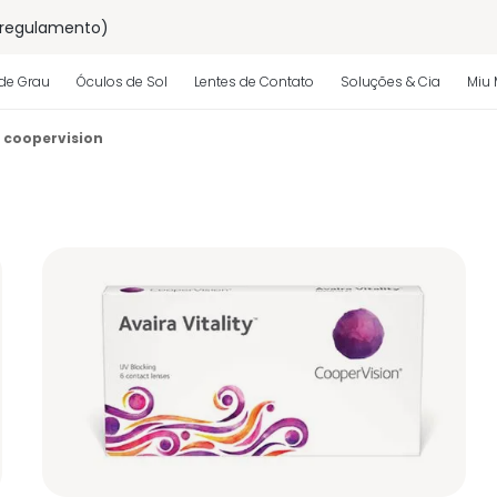
 regulamento)
os
de Grau
Óculos de Sol
Lentes de Contato
Soluções & Cia
Miu 
coopervision
 regulamento)