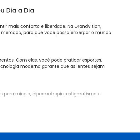
eu Dia a Dia
ir mais conforto e liberdade. Na GrandVision,
o mercado, para que você possa enxergar o mundo
mentos. Com elas, você pode praticar esportes,
a tecnologia moderna garante que as lentes sejam
is para miopia, hipermetropia, astigmatismo e
em quer inovar no look, mudando a cor dos olhos para
ou cores marcantes para um visual impactante. E o
 e funcionalidade em um único produto.