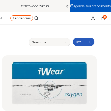
Provador Virtual
Agende seu atendimento
0
Miu
Têndencias
Filtro