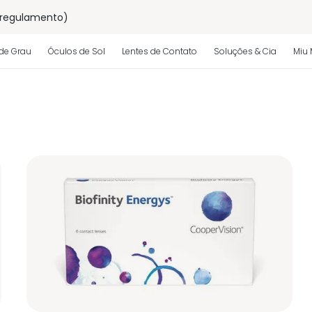
 regulamento)
os
de Grau
Óculos de Sol
Lentes de Contato
Soluções & Cia
Miu 
 regulamento)