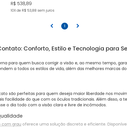
R$ 538,89
10X de R$ 53,88
sem juros
anterior
próximo
1
ontato: Conforto, Estilo e Tecnologia para S
na para quem busca corrigir a visão e, ao mesmo tempo, garant
dem a todos os estilos de vida, além das melhores marcas d
ntato são perfeitas para quem deseja maior liberdade nos movi
 mais facilidade do que com os óculos tradicionais. Além disso, 
e o dia todo com a visão clara e livre de incômodos.
qualidade
o com grau
oferece uma solução discreta e eficiente. Disponíve