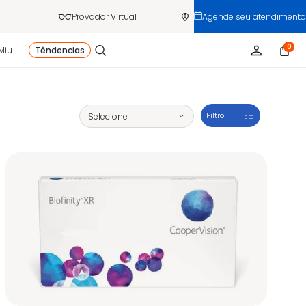
Provador Virtual
Agende seu atendimento
0
Miu
Têndencias
Filtro