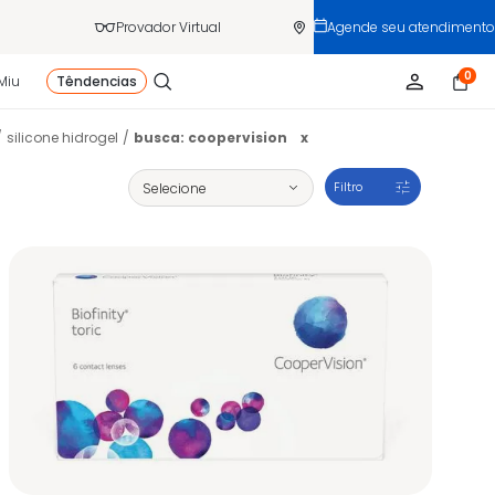
Provador Virtual
Agende seu atendimento
0
Miu
Têndencias
silicone hidrogel
busca: coopervision
x
Filtro