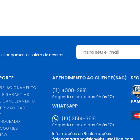
s e lançamentos, além de nossas
UPORTE
ATENDIMENTO AO CLIENTE(SAC)
SEG
 RELACIONAMENTO
(11) 4000-2991
 E GARANTIAS
Segunda a sexta das 9h às 17h
PA
E CANCELAMENTO
WHATSAPP
 PRIVACIDADE
S
(19) 3514-3531
ANQUEADO
Segunda a sexta das 9h às 17h
 COOKIES
Informações ou Reclamações
USO
falecomagrandvision@br.luxottica.com