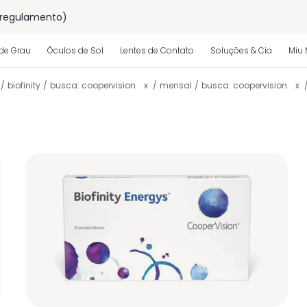
 regulamento)
os
de Grau
Óculos de Sol
Lentes de Contato
Soluções & Cia
Miu 
biofinity
busca: coopervision
x
mensal
busca: coopervision
x
 regulamento)