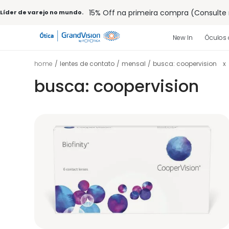
Entrega para todo Brasil
15% Off na primeira compra (Consulte
Líder de varejo no mundo.
32% off no combo - cons. reg.
Loja online de lentes de contato e ócul
New In
Óculos 
Frete grátis em todo o site
10% off pagamento
à vista ou PIX
lentes de contato
mensal
busca: coopervision
x
Entrega para todo Brasil
busca: coopervision
15% Off na primeira compra (Consulte
32% off no combo - cons. reg.