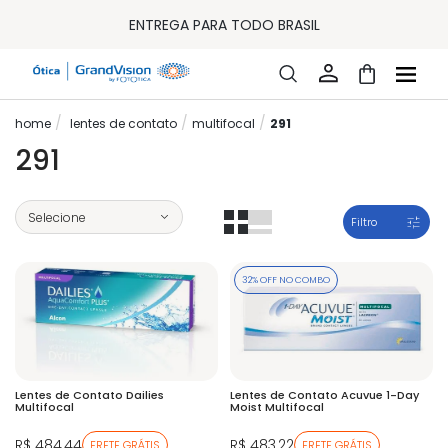
10% OFF PAGAMENTO
À VISTA OU PIX
ENTREGA PARA TODO BRASIL
15% OFF NA PRIMEIRA COMPRA (CONSULTE REGULAMENTO)
32% OFF NO COMBO - CONS. REG.
LOJA ONLINE DE LENTES DE CONTATO E ÓCULOS
FRETE GRÁTIS EM TODO O SITE
lentes de contato
multifocal
291
10% OFF PAGAMENTO
À VISTA OU PIX
291
ENTREGA PARA TODO BRASIL
15% OFF NA PRIMEIRA COMPRA (CONSULTE REGULAMENTO)
32% OFF NO COMBO - CONS. REG.
Filtro
32% OFF NO COMBO
Lentes de Contato Dailies
Lentes de Contato Acuvue 1-Day
Multifocal
Moist Multifocal
R$ 484,44
R$ 483,22
FRETE GRÁTIS
FRETE GRÁTIS