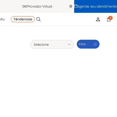
Provador Virtual
Agende seu atendimento
0
Miu
Têndencias
Filtro