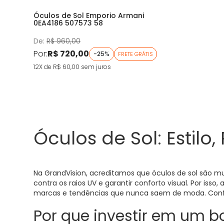
Óculos de Sol Emporio Armani
0EA4186 507573 58
De:
R$ 960,00
Por:
R$ 720,00
-25%
FRETE GRÁTIS
12X de R$ 60,00
sem juros
Óculos de Sol: Estil
Na GrandVision, acreditamos que óculos de sol são mu
contra os raios UV e garantir conforto visual. Por is
marcas e tendências que nunca saem de moda. Conf
Por que investir em um b