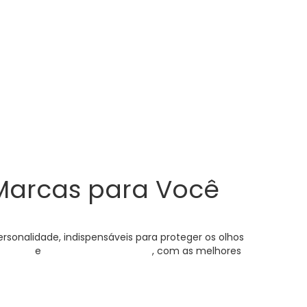
s Marcas para Você
sonalidade, indispensáveis para proteger os olhos
sculino
e
óculos de sol feminino
, com as melhores