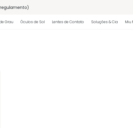
 regulamento)
os
de Grau
Óculos de Sol
Lentes de Contato
Soluções & Cia
Miu 
 regulamento)