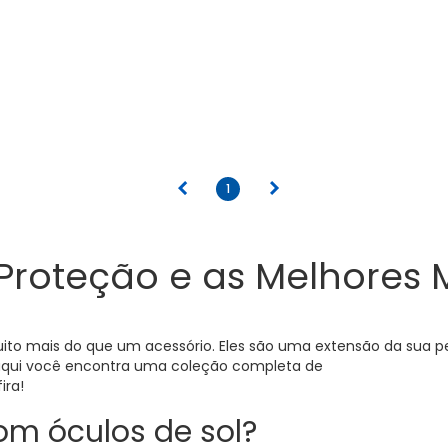
anterior
próximo
1
o, Proteção e as Melhore
ito mais do que um acessório. Eles são uma extensão da sua per
so, aqui você encontra uma coleção completa de
óculos de sol ma
ira!
om óculos de sol?