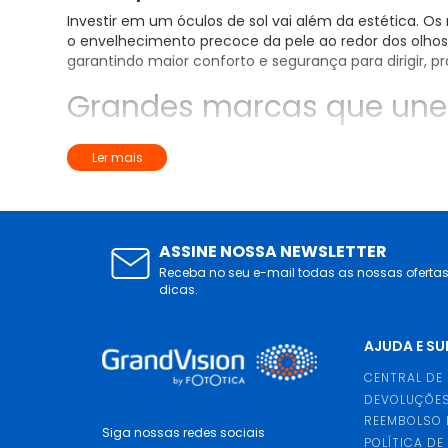
Investir em um óculos de sol vai além da estética. 
o envelhecimento precoce da pele ao redor dos olhos.
garantindo maior conforto e segurança para dirigir, pr
Grandes marcas que unem
Aqui na GrandVision, reunimos os melhores nomes d
Ler mais
gostos, desde os clássicos até os mais modernos.
Se você busca um toque icônico, o
óculos de sol Ray
sinônimo de sofisticação e estilo atemporal. Já os
ócu
ASSINE NOSSA NEWSLETTER
como o Oakley óculos de sol masculino, que alia lev
Receba no seu e-mail todas as nossas oferta
dicas.
Se o desejo é glamour, as grifes de luxo também têm 
além do tradicional, detalhes refinados. Para quem a
AJUDA E S
Entre os queridinhos da moda, os
óculos de sol Vogue
CENTRAL DE
feminilidade e sofisticação, com detalhes delicados 
DEVOLUÇÕES
REEMBOLSO 
Escolhendo o óculos de so
Siga nossas redes sociais
POLÍTICA DE