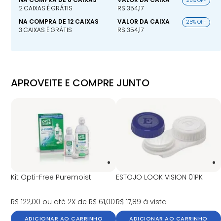
25% OFF
2 CAIXAS É GRÁTIS
R$ 354,17
NA COMPRA DE 12 CAIXAS
VALOR DA CAIXA
25% OFF
3 CAIXAS É GRÁTIS
R$ 354,17
APROVEITE E COMPRE JUNTO
Kit Opti-Free Puremoist
ESTOJO LOOK VISION 01PK
R$ 122,00
ou até 2X de R$ 61,00
R$ 17,89
à vista
ADICIONAR AO CARRINHO
ADICIONAR AO CARRINHO