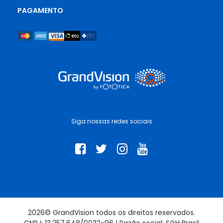
PAGAMENTO
Siga nossas redes sociais
2026© GrandVision todos os direitos reservados.
CNPJ: 13.257.648/0032-96 | Razão social: SGH Brasil