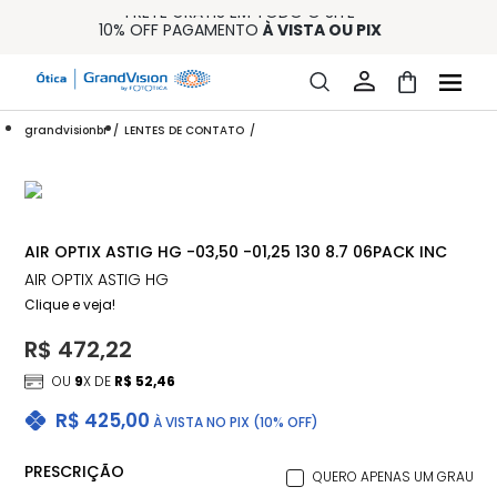
FRETE GRÁTIS EM TODO O SITE
10% OFF PAGAMENTO
À VISTA OU PIX
ENTREGA PARA TODO BRASIL
15% OFF NA PRIMEIRA COMPRA (CONSULTE REGULAMENTO)
32% OFF NO COMBO - CONS. REG.
grandvisionbr
LENTES DE CONTATO
AIR OPTIX ASTIG HG -03,50 -01,25 130 8.7 06PACK INC
AIR OPTIX ASTIG HG
Clique e veja!
R$ 472,22
OU
9
X DE
R$ 52,46
R$ 425,00
À VISTA NO PIX (10% OFF)
PRESCRIÇÃO
QUERO APENAS UM GRAU