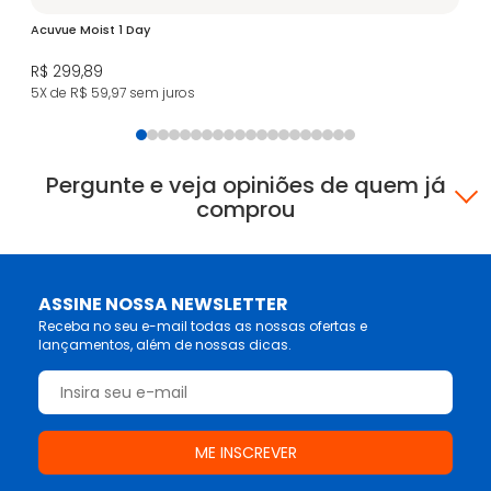
Acuvue Moist 1 Day
Le
R$ 299,89
R$
5X de R$ 59,97
sem juros
5X
Pergunte e veja opiniões de quem já
comprou
ASSINE NOSSA NEWSLETTER
Receba no seu e-mail todas as nossas ofertas e
lançamentos, além de nossas dicas.