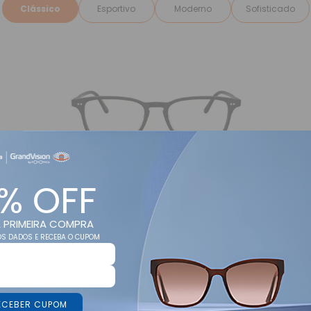
Clássico
Esportivo
Moderno
Sofisticado
% OFF
Armação de Óculos Oliver People
0OV5427U 1465 55
 PRIMEIRA COMPRA
S DADOS E RECEBA O CUPOM
De:
R$ 2.830,00
Por:
R$ 1.981,00
-30%
12X de R$ 165,08
sem juros
ECEBER CUPOM