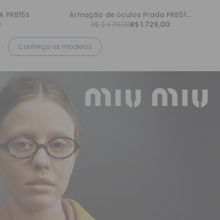
A PRB15S
Armação de óculos Prada PRB51V 5AK1O1
0
R$ 2.470,00
R$ 1.729,00
Conheça os modelos