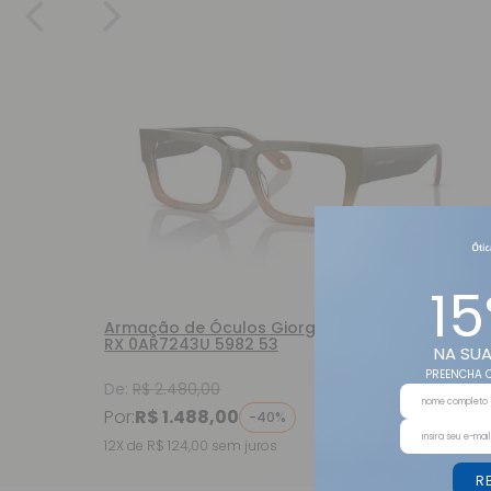
15
Armação de Óculos Giorgio Armani
RX 0AR7243U 5982 53
NA SUA
PREENCHA O
De:
R$ 2.480,00
Por:
R$ 1.488,00
-40%
12X de R$ 124,00
sem juros
R