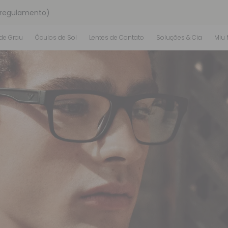
 regulamento)
os
de Grau
Óculos de Sol
Lentes de Contato
Soluções & Cia
Miu 
 regulamento)