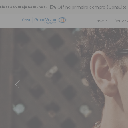
15% Off na primeira compra (Consulte
Líder de varejo no mundo.
32% off no combo - cons. reg.
Loja online de lentes de contato e ócul
New In
Óculos 
Frete grátis em todo o site
10% off pagamento
à vista ou PIX
Entrega para todo Brasil
15% Off na primeira compra (Consulte
32% off no combo - cons. reg.