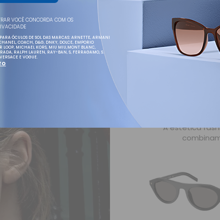
TRAR VOCÊ CONCORDA COM OS
RIVACIDADE
PARA ÓCULOS DE SOL DAS MARCAS: ARNETTE, ARMANI
CHANEL, COACH, D&G, DNKY, DOLCE, EMPORIO
R LOOP, MICHAEL KORS, MIU MIU,MONT BLANC,
 PRADA, RALPH LAUREN, RAY-BAN, S, FERRAGAMO, S.
 VERSACE E VOGUE.
TO
A estética fas
combinam 