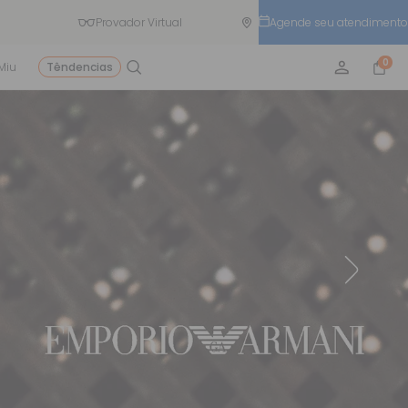
Provador Virtual
Agende seu atendimento
0
Miu
Têndencias