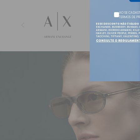
AO SE CADAS
TERMOS DE P
ESSE DESCONTO NÃO É VÁLIDO
EXCHANGE, BURBERRY, BVIGARI, 
ARMANI, GIORGIO ARMANI, KILLE
OAKLEY, OLIVER PEOPLE, PERSOL,
TACCHINI, TIFFANY, VALENTINO,
CONSULTE O REGULAMEN