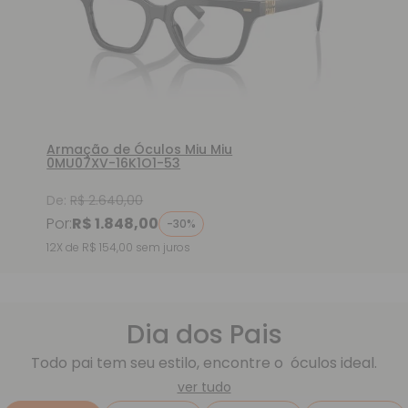
Armação de Óculos Miu Miu
0MU07XV-16K1O1-53
De:
R$ 2.640,00
Por:
R$ 1.848,00
-30%
12X de R$ 154,00
sem juros
Política
Política
Política
 Dia dos Pais 
 Todo pai tem seu estilo, encontre o  óculos ideal. 
ver tudo