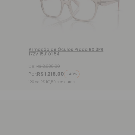
Armação de Óculos Prada RX 0PR
17ZV 15J1O1 54
De:
R$ 2.030,00
Por:
R$ 1.218,00
-40%
12X de R$ 101,50
sem juros