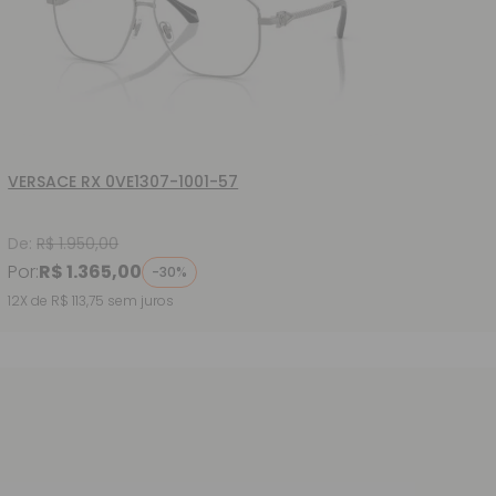
VERSACE RX 0VE1307-1001-57
Ócul
002-
De:
R$ 1.950,00
De:
R
Por:
R$ 1.365,00
Por:
-30%
12X de R$ 113,75
sem juros
12X de