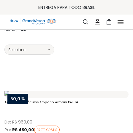
10% OFF PAGAMENTO
À VISTA OU PIX
ENTREGA PARA TODO BRASIL
15% OFF NA PRIMEIRA COMPRA (CONSULTE REGULAMENTO)
32% OFF NO COMBO - CONS. REG.
LOJA ONLINE DE LENTES DE CONTATO E ÓCULOS
ea
FRETE GRÁTIS EM TODO O SITE
10% OFF PAGAMENTO
À VISTA OU PIX
ENTREGA PARA TODO BRASIL
15% OFF NA PRIMEIRA COMPRA (CONSULTE REGULAMENTO)
32% OFF NO COMBO - CONS. REG.
50,0 %
Armação de Óculos Emporio Armani EA1114
De:
R$ 960,00
Por:
R$ 480,00
FRETE GRÁTIS