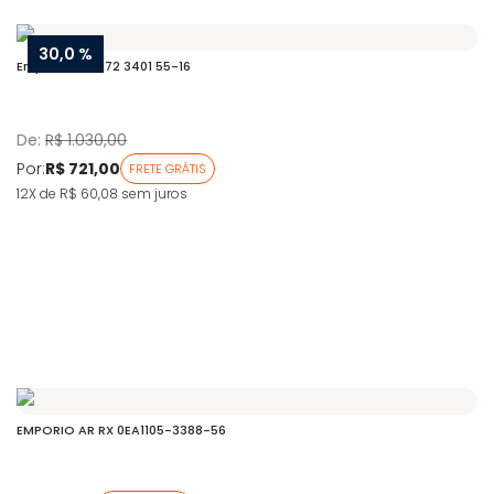
30,0 %
Emporio 0EA1172 3401 55-16
De:
R$ 1.030,00
Por:
R$ 721,00
FRETE GRÁTIS
12X de R$ 60,08
sem juros
EMPORIO AR RX 0EA1105-3388-56