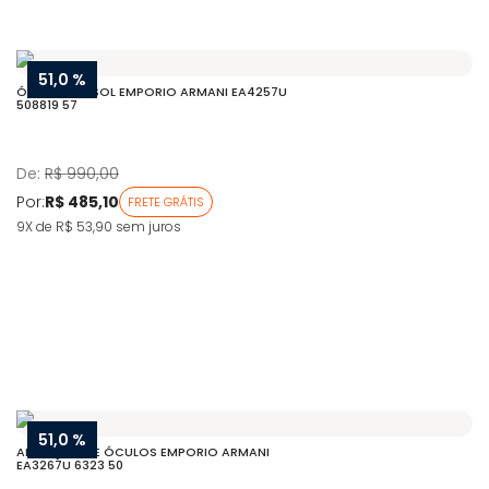
51,0 %
ÓCULOS DE SOL EMPORIO ARMANI EA4257U
508819 57
De:
R$ 990,00
Por:
R$ 485,10
FRETE GRÁTIS
9X de R$ 53,90
sem juros
51,0 %
ARMAÇÃO DE ÓCULOS EMPORIO ARMANI
EA3267U 6323 50