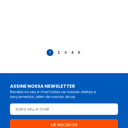
anterior
próximo
1
2
3
4
5
ASSINE NOSSA NEWSLETTER
Receba no seu e-mail todas as nossas ofertas e
lançamentos, além de nossas dicas.