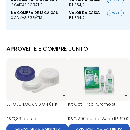
25% OFF
2 CAIXAS É GRÁTIS
R$ 354,17
NA COMPRA DE 12 CAIXAS
VALOR DA CAIXA
25% OFF
3 CAIXAS É GRÁTIS
R$ 354,17
APROVEITE E COMPRE JUNTO
ESTOJO LOOK VISION 01PK
Kit Opti-Free Puremoist
R$ 17,89
à vista
R$ 122,00
ou até 2X de R$ 61,00
ADICIONAR AO CARRINHO
ADICIONAR AO CARRINHO