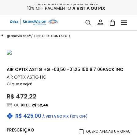
FRETE GRÁTIS EM TODO O SITE
10% OFF PAGAMENTO
À VISTA OU PIX
ENTREGA PARA TODO BRASIL
15% OFF NA PRIMEIRA COMPRA (CONSULTE REGULAMENTO)
32% OFF NO COMBO - CONS. REG.
grandvisionbr
LENTES DE CONTATO
AIR OPTIX ASTIG HG -03,50 -01,25 150 8.7 06PACK INC
AIR OPTIX ASTIG HG
Clique e veja!
R$ 472,22
OU
9
X DE
R$ 52,46
R$ 425,00
À VISTA NO PIX (10% OFF)
PRESCRIÇÃO
QUERO APENAS UM GRAU