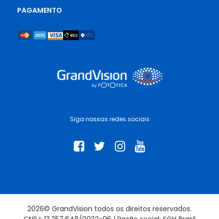
PAGAMENTO
Siga nossas redes sociais
2026© GrandVision todos os direitos reservados.
CNPJ: 13.257.648/0032-96 | Razão social: SGH Brasil