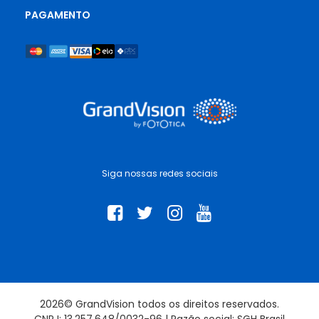
PAGAMENTO
Siga nossas redes sociais
2026© GrandVision todos os direitos reservados.
CNPJ: 13.257.648/0032-96 | Razão social: SGH Brasil