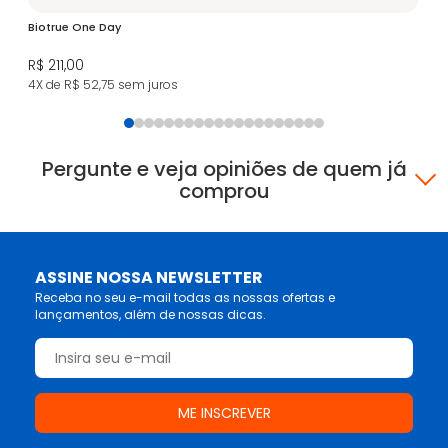
Biotrue One Day
Ava
R$ 211,00
R$
4X de R$ 52,75
sem juros
4X
Pergunte e veja opiniões de quem já
comprou
ASSINE NOSSA NEWSLETTER
Receba no seu e-mail todas as nossas ofertas e
lançamentos, além de nossas dicas.