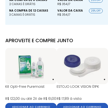
25% OFF
2 CAIXAS É GRÁTIS
R$ 354,17
NA COMPRA DE 12 CAIXAS
VALOR DA CAIXA
25% OFF
3 CAIXAS É GRÁTIS
R$ 354,17
APROVEITE E COMPRE JUNTO
Kit Opti-Free Puremoist
ESTOJO LOOK VISION 01PK
R$ 122,00
ou até 2X de R$ 61,00
R$ 17,89
à vista
ADICIONAR AO CARRINHO
ADICIONAR AO CARRINHO