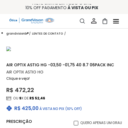
FRETE GRÁTIS EM TODO O SITE
10% OFF PAGAMENTO
À VISTA OU PIX
ENTREGA PARA TODO BRASIL
15% OFF NA PRIMEIRA COMPRA (CONSULTE REGULAMENTO)
32% OFF NO COMBO - CONS. REG.
grandvisionbr
LENTES DE CONTATO
AIR OPTIX ASTIG HG -03,50 -01,75 40 8.7 06PACK INC
AIR OPTIX ASTIG HG
Clique e veja!
R$ 472,22
OU
9
X DE
R$ 52,46
R$ 425,00
À VISTA NO PIX (10% OFF)
PRESCRIÇÃO
QUERO APENAS UM GRAU