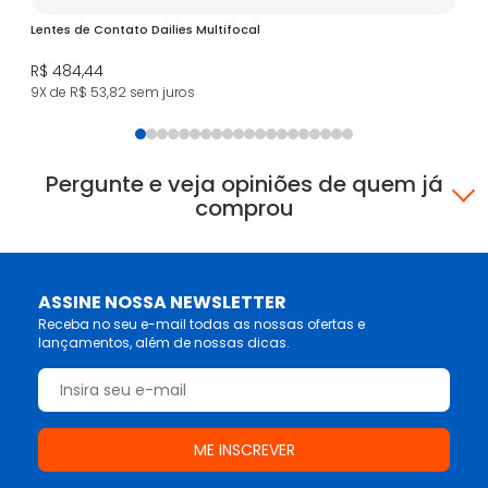
Lentes de Contato Dailies Multifocal
Co
R$ 484,44
R$
9X de R$ 53,82
sem juros
4X
Pergunte e veja opiniões de quem já
comprou
ASSINE NOSSA NEWSLETTER
Receba no seu e-mail todas as nossas ofertas e
lançamentos, além de nossas dicas.