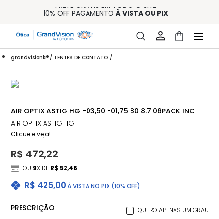
FRETE GRÁTIS EM TODO O SITE
10% OFF PAGAMENTO
À VISTA OU PIX
ENTREGA PARA TODO BRASIL
15% OFF NA PRIMEIRA COMPRA (CONSULTE REGULAMENTO)
32% OFF NO COMBO - CONS. REG.
grandvisionbr
LENTES DE CONTATO
AIR OPTIX ASTIG HG -03,50 -01,75 80 8.7 06PACK INC
AIR OPTIX ASTIG HG
Clique e veja!
R$ 472,22
OU
9
X DE
R$ 52,46
R$ 425,00
À VISTA NO PIX (10% OFF)
PRESCRIÇÃO
QUERO APENAS UM GRAU