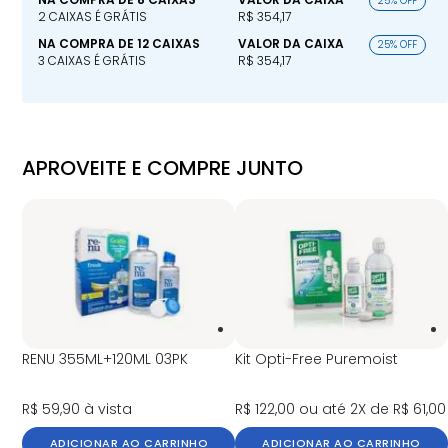
25% OFF
2 CAIXAS É GRÁTIS
R$ 354,17
NA COMPRA DE 12 CAIXAS
VALOR DA CAIXA
25% OFF
3 CAIXAS É GRÁTIS
R$ 354,17
APROVEITE E COMPRE JUNTO
RENU 355ML+120ML 03PK
Kit Opti-Free Puremoist
R$ 59,90
à vista
R$ 122,00
ou até 2X de R$ 61,00
ADICIONAR AO CARRINHO
ADICIONAR AO CARRINHO