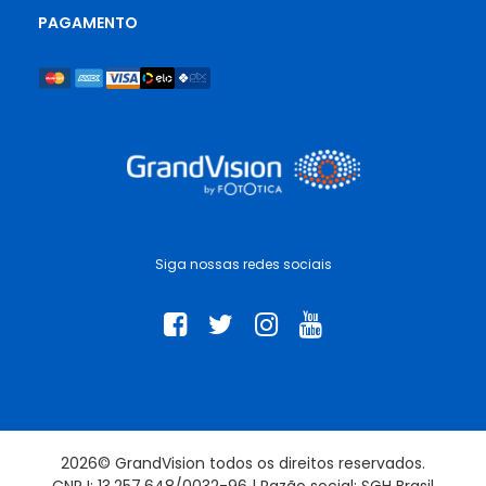
PAGAMENTO
Siga nossas redes sociais
2026© GrandVision todos os direitos reservados.
CNPJ: 13.257.648/0032-96 | Razão social: SGH Brasil