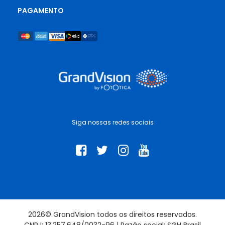
PAGAMENTO
Siga nossas redes sociais
2026© GrandVision todos os direitos reservados.
CNPJ: 13.257.648/0032-96 | Razão social: SGH Brasil