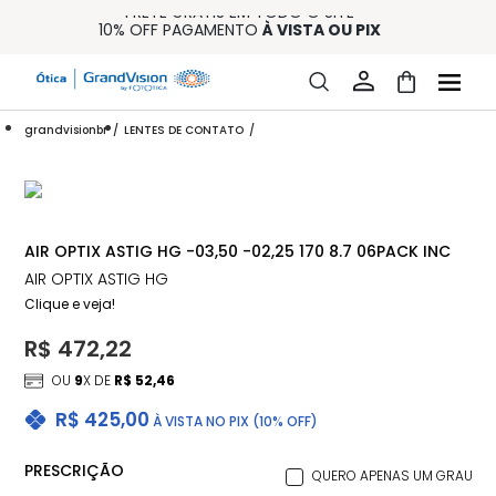
FRETE GRÁTIS EM TODO O SITE
10% OFF PAGAMENTO
À VISTA OU PIX
ENTREGA PARA TODO BRASIL
15% OFF NA PRIMEIRA COMPRA (CONSULTE REGULAMENTO)
32% OFF NO COMBO - CONS. REG.
grandvisionbr
LENTES DE CONTATO
AIR OPTIX ASTIG HG -03,50 -02,25 170 8.7 06PACK INC
AIR OPTIX ASTIG HG
Clique e veja!
R$ 472,22
OU
9
X DE
R$ 52,46
R$ 425,00
À VISTA NO PIX (10% OFF)
PRESCRIÇÃO
QUERO APENAS UM GRAU