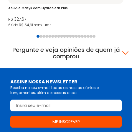
Acuvue Oasys com Hydraclear Plus
Ul
R$ 327,67
R$
6X de R$ 54,61
sem juros
5X
Pergunte e veja opiniões de quem já
comprou
ASSINE NOSSA NEWSLETTER
Receba no seu e-mail todas as nossas ofertas e
lançamentos, além de nossas dicas.