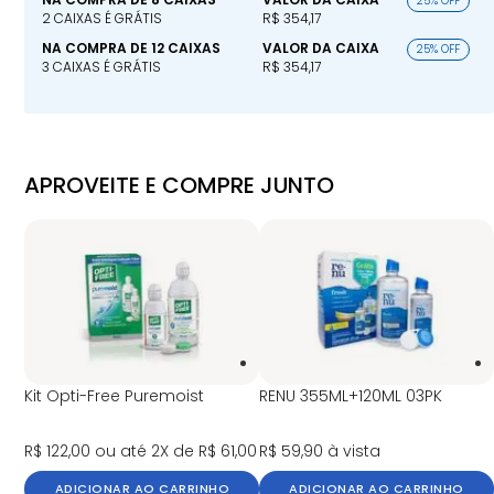
25% OFF
2 CAIXAS É GRÁTIS
R$ 354,17
NA COMPRA DE 12 CAIXAS
VALOR DA CAIXA
25% OFF
3 CAIXAS É GRÁTIS
R$ 354,17
APROVEITE E COMPRE JUNTO
Kit Opti-Free Puremoist
RENU 355ML+120ML 03PK
R$ 122,00
ou até 2X de R$ 61,00
R$ 59,90
à vista
ADICIONAR AO CARRINHO
ADICIONAR AO CARRINHO