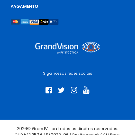
PAGAMENTO
Siga nossas redes sociais
2026© GrandVision todos os direitos reservados.
CNPJ: 13.257.648/0032-96 | Razão social: SGH Brasil