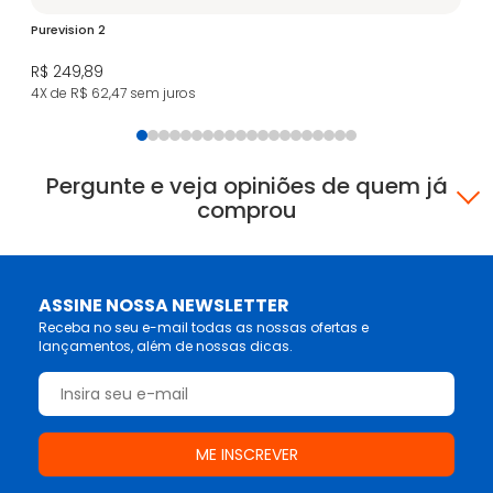
Purevision 2
Bi
R$ 249,89
R$
4X de R$ 62,47
sem juros
4X
Pergunte e veja opiniões de quem já
comprou
ASSINE NOSSA NEWSLETTER
Receba no seu e-mail todas as nossas ofertas e
lançamentos, além de nossas dicas.