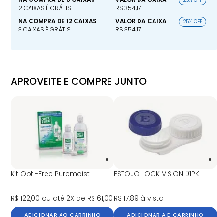
25% OFF
2 CAIXAS É GRÁTIS
R$ 354,17
NA COMPRA DE 12 CAIXAS
VALOR DA CAIXA
25% OFF
3 CAIXAS É GRÁTIS
R$ 354,17
APROVEITE E COMPRE JUNTO
Kit Opti-Free Puremoist
ESTOJO LOOK VISION 01PK
R$ 122,00
ou até 2X de R$ 61,00
R$ 17,89
à vista
ADICIONAR AO CARRINHO
ADICIONAR AO CARRINHO