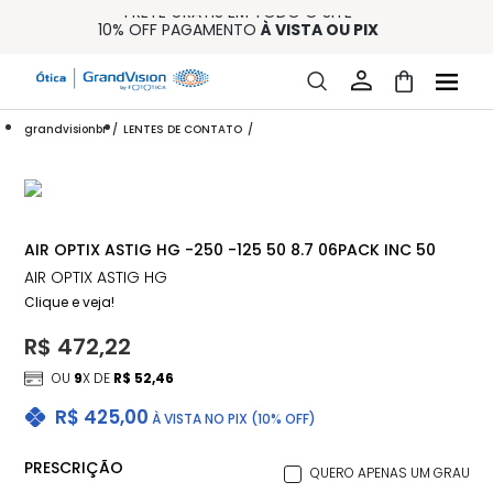
FRETE GRÁTIS EM TODO O SITE
10% OFF PAGAMENTO
À VISTA OU PIX
ENTREGA PARA TODO BRASIL
15% OFF NA PRIMEIRA COMPRA (CONSULTE REGULAMENTO)
32% OFF NO COMBO - CONS. REG.
grandvisionbr
LENTES DE CONTATO
AIR OPTIX ASTIG HG -250 -125 50 8.7 06PACK INC 50
AIR OPTIX ASTIG HG
Clique e veja!
R$ 472,22
OU
9
X DE
R$ 52,46
R$ 425,00
À VISTA NO PIX (10% OFF)
PRESCRIÇÃO
QUERO APENAS UM GRAU