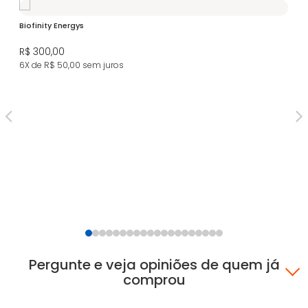
Biofinity Energys
R$ 300,00
6X de R$ 50,00
sem juros
Le
R$
5X
Pergunte e veja opiniões de quem já
comprou