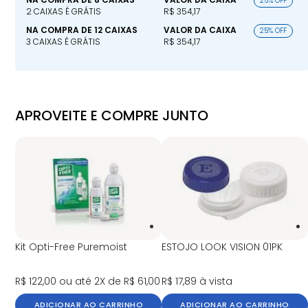
25% OFF
2 CAIXAS É GRÁTIS
R$ 354,17
NA COMPRA DE 12 CAIXAS
VALOR DA CAIXA
25% OFF
3 CAIXAS É GRÁTIS
R$ 354,17
APROVEITE E COMPRE JUNTO
Kit Opti-Free Puremoist
ESTOJO LOOK VISION 01PK
R$ 122,00
ou até 2X de R$ 61,00
R$ 17,89
à vista
ADICIONAR AO CARRINHO
ADICIONAR AO CARRINHO