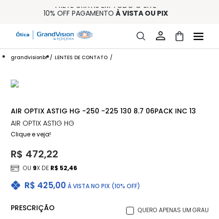
FRETE GRÁTIS EM TODO O SITE
10% OFF PAGAMENTO
À VISTA OU PIX
ENTREGA PARA TODO BRASIL
15% OFF NA PRIMEIRA COMPRA (CONSULTE REGULAMENTO)
32% OFF NO COMBO - CONS. REG.
grandvisionbr
LENTES DE CONTATO
AIR OPTIX ASTIG HG -250 -225 130 8.7 06PACK INC 13
AIR OPTIX ASTIG HG
Clique e veja!
R$ 472,22
OU
9
X DE
R$ 52,46
R$ 425,00
À VISTA NO PIX (10% OFF)
PRESCRIÇÃO
QUERO APENAS UM GRAU