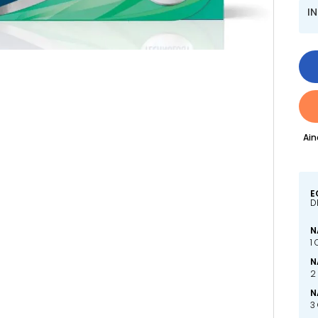
I
Ain
E
D
N
1
N
2
N
3