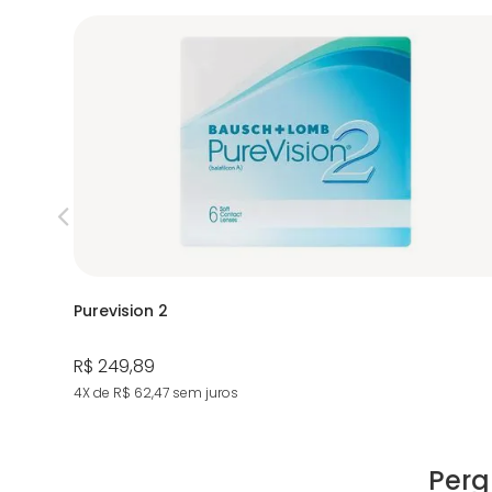
Purevision 2
R$ 249,89
4X de R$ 62,47
sem juros
Perg