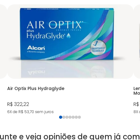
Air Optix Plus Hydraglyde
Le
Mo
R$ 322,22
R$
6X de R$ 53,70
sem juros
8X 
unte e veja opiniões de quem já co