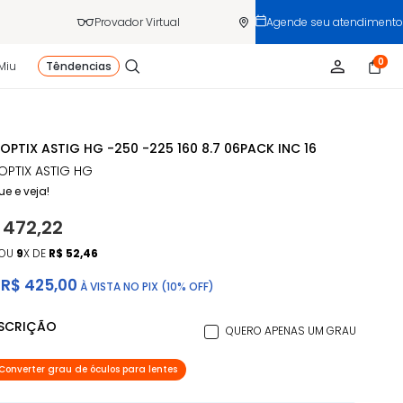
Provador Virtual
Agende seu atendimento
0
Miu
Têndencias
 OPTIX ASTIG HG -250 -225 160 8.7 06PACK INC 16
 OPTIX ASTIG HG
ue e veja!
 472,22
OU
9
X DE
R$ 52,46
R$ 425,00
À VISTA NO PIX (10% OFF)
ESCRIÇÃO
QUERO APENAS UM GRAU
Converter grau de óculos para lentes