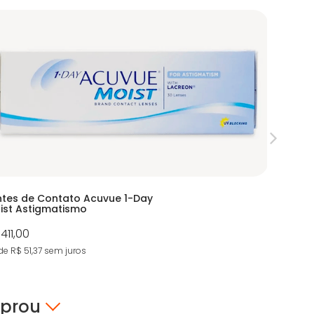
ntes de Contato Acuvue 1-Day
iWear Ox
ist Astigmatismo
 411,00
R$ 239,
de R$ 51,37
sem juros
4X de R$ 5
mprou