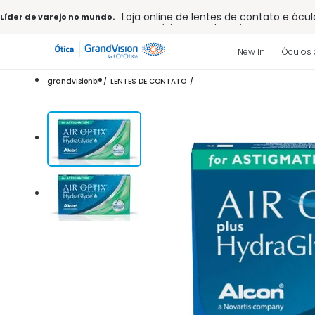
Loja online de lentes de contato e ócul
Líder de varejo no mundo.
Frete grátis em todo o site
10% off pagamento
à vista ou PIX
Entrega para todo Brasil
New In
Óculos 
15% Off na primeira compra (Consulte
32% off no combo - cons. reg.
grandvisionbr
LENTES DE CONTATO