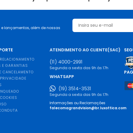
s e lançamentos, além de nossas
UPORTE
ATENDIMENTO AO CLIENTE(SAC)
SEG
 RELACIONAMENTO
(11) 4000-2991
 E GARANTIAS
Segunda a sexta das 9h às 17h
PA
E CANCELAMENTO
WHATSAPP
 PRIVACIDADE
S
(19) 3514-3531
ANQUEADO
Segunda a sexta das 9h às 17h
 COOKIES
Informações ou Reclamações
USO
falecomagrandvision@br.luxottica.com
 CONDUTA
S