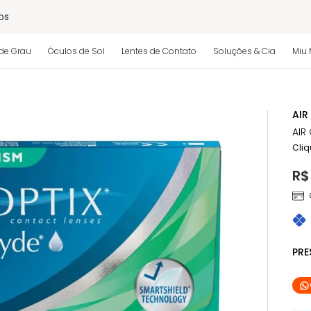
os
de Grau
Óculos de Sol
Lentes de Contato
Soluções & Cia
Miu 
 regulamento)
AIR
AIR
Cliq
R$
PR