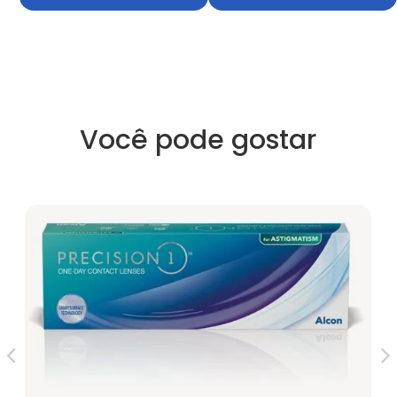
Você pode gostar
Le
R$
5X