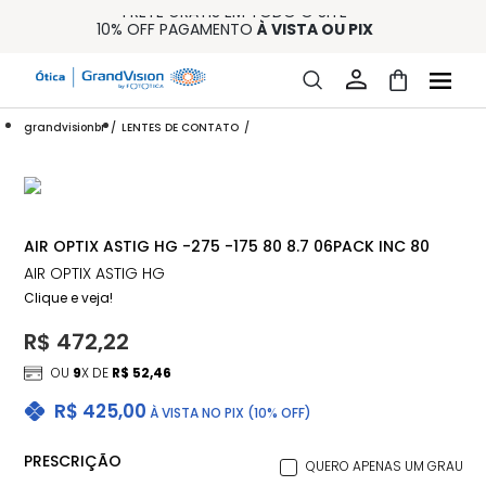
FRETE GRÁTIS EM TODO O SITE
10% OFF PAGAMENTO
À VISTA OU PIX
ENTREGA PARA TODO BRASIL
15% OFF NA PRIMEIRA COMPRA (CONSULTE REGULAMENTO)
32% OFF NO COMBO - CONS. REG.
grandvisionbr
LENTES DE CONTATO
AIR OPTIX ASTIG HG -275 -175 80 8.7 06PACK INC 80
AIR OPTIX ASTIG HG
Clique e veja!
R$ 472,22
OU
9
X DE
R$ 52,46
R$ 425,00
À VISTA NO PIX (10% OFF)
PRESCRIÇÃO
QUERO APENAS UM GRAU