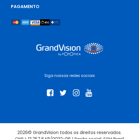
PAGAMENTO
Siga nossas redes sociais
2026© GrandVision todos os direitos reservados.
CNPJ: 13.257.648/0032-96 | Razão social: SGH Brasil