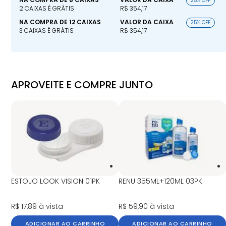
25% OFF
2 CAIXAS É GRÁTIS
R$ 354,17
NA COMPRA DE 12 CAIXAS
VALOR DA CAIXA
25% OFF
3 CAIXAS É GRÁTIS
R$ 354,17
APROVEITE E COMPRE JUNTO
ESTOJO LOOK VISION 01PK
RENU 355ML+120ML 03PK
R$ 17,89
à vista
R$ 59,90
à vista
ADICIONAR AO CARRINHO
ADICIONAR AO CARRINHO