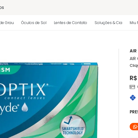
os
de Grau
Óculos de Sol
Lentes de Contato
Soluções & Cia
Miu 
 regulamento)
AIR
AIR
Cliq
R$
PR