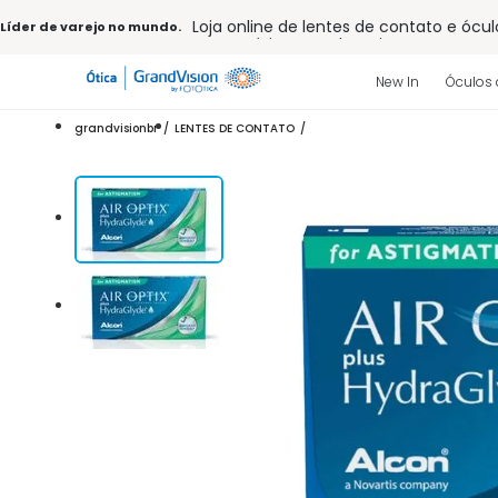
Loja online de lentes de contato e ócul
Líder de varejo no mundo.
Frete grátis em todo o site
10% off pagamento
à vista ou PIX
Entrega para todo Brasil
New In
Óculos 
15% Off na primeira compra (Consulte
32% off no combo - cons. reg.
grandvisionbr
LENTES DE CONTATO