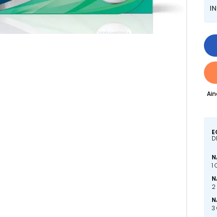
I
Ain
E
D
N
1
N
2
N
3