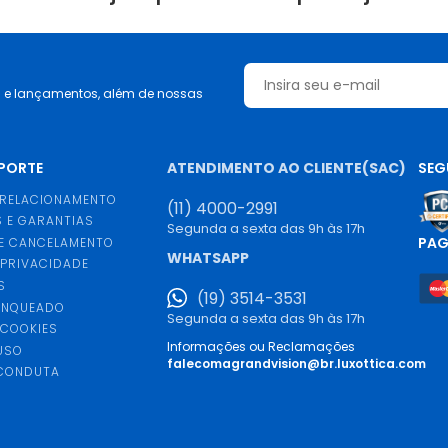
s e lançamentos, além de nossas
UPORTE
ATENDIMENTO AO CLIENTE(SAC)
SEG
 RELACIONAMENTO
(11) 4000-2991
 E GARANTIAS
Segunda a sexta das 9h às 17h
PA
E CANCELAMENTO
WHATSAPP
 PRIVACIDADE
S
(19) 3514-3531
ANQUEADO
Segunda a sexta das 9h às 17h
 COOKIES
Informações ou Reclamações
USO
falecomagrandvision@br.luxottica.com
 CONDUTA
S