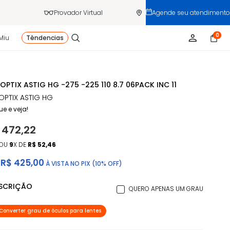
Provador Virtual
Agende seu atendimento
0
Miu
Têndencias
 OPTIX ASTIG HG -275 -225 110 8.7 06PACK INC 11
 OPTIX ASTIG HG
ue e veja!
 472,22
OU
9
X DE
R$ 52,46
R$ 425,00
À VISTA NO PIX (10% OFF)
ESCRIÇÃO
QUERO APENAS UM GRAU
Converter grau de óculos para lentes