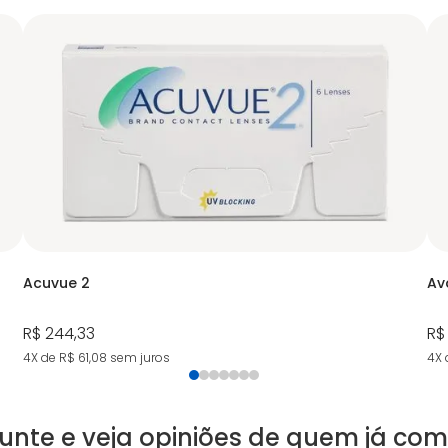
Acuvue 2
Ava
R$ 244,33
R$
4X de R$ 61,08
sem juros
4X 
unte e veja opiniões de quem já co