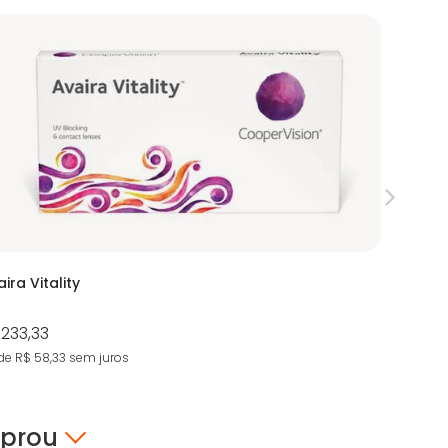
ira Vitality
Lentes 
Multifoc
 233,33
R$ 488,
de R$ 58,33
sem juros
9X de R$ 5
mprou