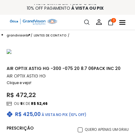
FRETE GRÁTIS EM TODO O SITE
10% OFF PAGAMENTO
À VISTA OU PIX
ENTREGA PARA TODO BRASIL
15% OFF NA PRIMEIRA COMPRA (CONSULTE REGULAMENTO)
0
32% OFF NO COMBO - CONS. REG.
grandvisionbr
LENTES DE CONTATO
AIR OPTIX ASTIG HG -300 -075 20 8.7 06PACK INC 20
AIR OPTIX ASTIG HG
Clique e veja!
R$ 472,22
OU
9
X DE
R$ 52,46
R$ 425,00
À VISTA NO PIX (10% OFF)
PRESCRIÇÃO
QUERO APENAS UM GRAU