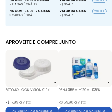
25% OFF
2 CAIXAS É GRÁTIS
R$ 354,17
NA COMPRA DE 12 CAIXAS
VALOR DA CAIXA
25% OFF
3 CAIXAS É GRÁTIS
R$ 354,17
APROVEITE E COMPRE JUNTO
ESTOJO LOOK VISION 01PK
RENU 355ML+120ML 03PK
R$ 17,89
à vista
R$ 59,90
à vista
ADICIONAR AO CARRINHO
ADICIONAR AO CARRINHO