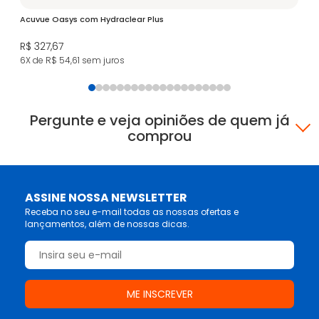
Acuvue Oasys com Hydraclear Plus
Le
R$ 327,67
R$
6X de R$ 54,61
sem juros
5X
Pergunte e veja opiniões de quem já
comprou
ASSINE NOSSA NEWSLETTER
Receba no seu e-mail todas as nossas ofertas e
lançamentos, além de nossas dicas.