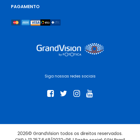
PAGAMENTO
Siga nossas redes sociais
2026© GrandVision todos os direitos reservados.
CNPJ: 13.257.648/0032-96 | Razão social: SGH Brasil