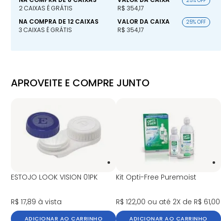
25% OFF
2 CAIXAS É GRÁTIS
R$ 354,17
NA COMPRA DE 12 CAIXAS
VALOR DA CAIXA
25% OFF
3 CAIXAS É GRÁTIS
R$ 354,17
APROVEITE E COMPRE JUNTO
ESTOJO LOOK VISION 01PK
Kit Opti-Free Puremoist
R$ 17,89
à vista
R$ 122,00
ou até 2X de R$ 61,00
ADICIONAR AO CARRINHO
ADICIONAR AO CARRINHO