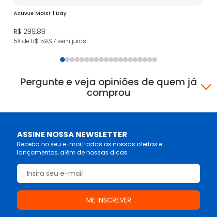
Acuvue Moist 1 Day
iW
R$ 299,89
R$
5X de R$ 59,97
sem juros
3X
Pergunte e veja opiniões de quem já
comprou
ASSINE NOSSA NEWSLETTER
Receba no seu e-mail todas as nossas ofertas e
lançamentos, além de nossas dicas.