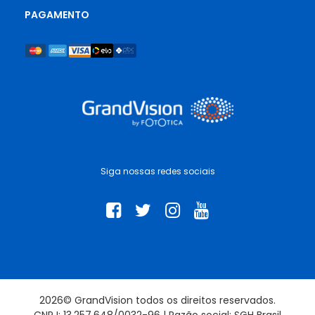
PAGAMENTO
Siga nossas redes sociais
2026© GrandVision todos os direitos reservados.
CNPJ: 13.257.648/0032-96 | Razão social: SGH Brasil