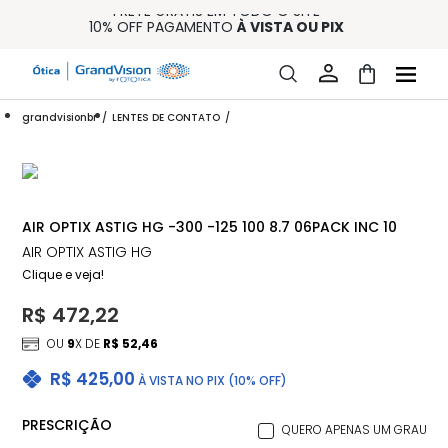
FRETE GRÁTIS EM TODO O SITE
10% OFF PAGAMENTO
À VISTA OU PIX
ENTREGA PARA TODO BRASIL
15% OFF NA PRIMEIRA COMPRA (CONSULTE REGULAMENTO)
32% OFF NO COMBO - CONS. REG.
grandvisionbr
LENTES DE CONTATO
AIR OPTIX ASTIG HG -300 -125 100 8.7 06PACK INC 10
AIR OPTIX ASTIG HG
Clique e veja!
R$ 472,22
OU
9
X DE
R$ 52,46
R$ 425,00
À VISTA NO PIX (10% OFF)
PRESCRIÇÃO
QUERO APENAS UM GRAU