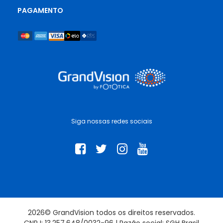
PAGAMENTO
Siga nossas redes sociais
2026© GrandVision todos os direitos reservados.
CNPJ: 13.257.648/0032-96 | Razão social: SGH Brasil