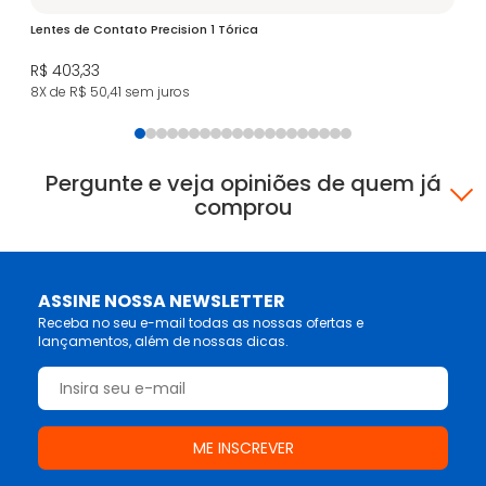
Lentes de Contato Precision 1 Tórica
Bio
R$ 403,33
R$
8X de R$ 50,41
sem juros
5X
Pergunte e veja opiniões de quem já
comprou
ASSINE NOSSA NEWSLETTER
Receba no seu e-mail todas as nossas ofertas e
lançamentos, além de nossas dicas.