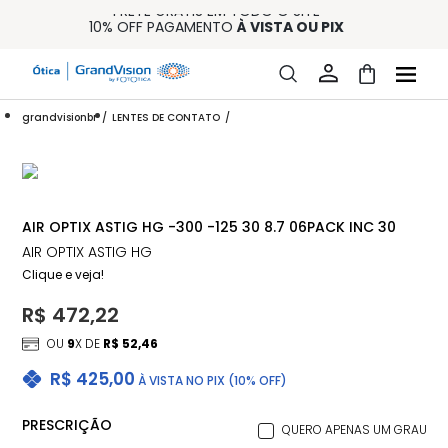
FRETE GRÁTIS EM TODO O SITE
10% OFF PAGAMENTO
À VISTA OU PIX
ENTREGA PARA TODO BRASIL
15% OFF NA PRIMEIRA COMPRA (CONSULTE REGULAMENTO)
32% OFF NO COMBO - CONS. REG.
grandvisionbr
LENTES DE CONTATO
AIR OPTIX ASTIG HG -300 -125 30 8.7 06PACK INC 30
AIR OPTIX ASTIG HG
Clique e veja!
R$ 472,22
OU
9
X DE
R$ 52,46
R$ 425,00
À VISTA NO PIX (10% OFF)
PRESCRIÇÃO
QUERO APENAS UM GRAU