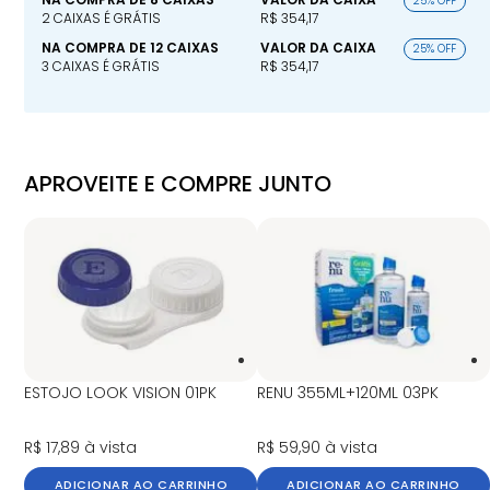
25% OFF
2 CAIXAS É GRÁTIS
R$ 354,17
NA COMPRA DE 12 CAIXAS
VALOR DA CAIXA
25% OFF
3 CAIXAS É GRÁTIS
R$ 354,17
APROVEITE E COMPRE JUNTO
ESTOJO LOOK VISION 01PK
RENU 355ML+120ML 03PK
R$ 17,89
à vista
R$ 59,90
à vista
ADICIONAR AO CARRINHO
ADICIONAR AO CARRINHO