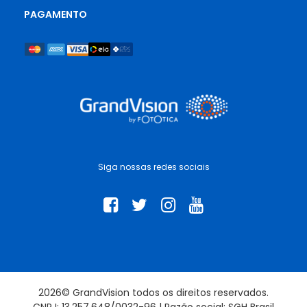
PAGAMENTO
Siga nossas redes sociais
2026© GrandVision todos os direitos reservados.
CNPJ: 13.257.648/0032-96 | Razão social: SGH Brasil