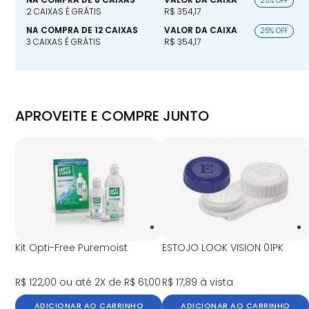
25% OFF
2 CAIXAS É GRÁTIS
R$ 354,17
NA COMPRA DE 12 CAIXAS
VALOR DA CAIXA
25% OFF
3 CAIXAS É GRÁTIS
R$ 354,17
APROVEITE E COMPRE JUNTO
Kit Opti-Free Puremoist
ESTOJO LOOK VISION 01PK
R$ 122,00
ou até 2X de R$ 61,00
R$ 17,89
à vista
ADICIONAR AO CARRINHO
ADICIONAR AO CARRINHO