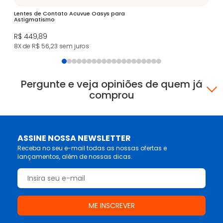
Lentes de Contato Acuvue Oasys para
iW
Astigmatismo
R$
R$ 449,89
4X
8X de R$ 56,23
sem juros
Pergunte e veja opiniões de quem já
comprou
ASSINE NOSSA NEWSLETTER
Receba no seu e-mail todas as nossas ofertas e
lançamentos, além de nossas dicas.