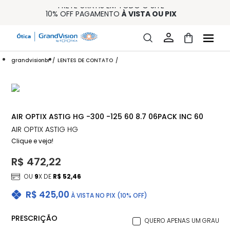
FRETE GRÁTIS EM TODO O SITE
10% OFF PAGAMENTO
À VISTA OU PIX
ENTREGA PARA TODO BRASIL
15% OFF NA PRIMEIRA COMPRA (CONSULTE REGULAMENTO)
32% OFF NO COMBO - CONS. REG.
grandvisionbr
LENTES DE CONTATO
AIR OPTIX ASTIG HG -300 -125 60 8.7 06PACK INC 60
AIR OPTIX ASTIG HG
Clique e veja!
R$ 472,22
OU
9
X DE
R$ 52,46
R$ 425,00
À VISTA NO PIX (10% OFF)
PRESCRIÇÃO
QUERO APENAS UM GRAU