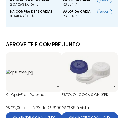
25% OFF
2 CAIXAS É GRÁTIS
R$ 354,17
NA COMPRA DE 12 CAIXAS
VALOR DA CAIXA
25% OFF
3 CAIXAS É GRÁTIS
R$ 354,17
APROVEITE E COMPRE JUNTO
Kit Opti-Free Puremoist
ESTOJO LOOK VISION 01PK
R$ 122,00
ou até 2X de R$ 61,00
R$ 17,89
à vista
ADICIONAR AO CARRINHO
ADICIONAR AO CARRINHO