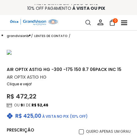
FRETE GRÁTIS EM TODO O SITE
10% OFF PAGAMENTO
À VISTA OU PIX
ENTREGA PARA TODO BRASIL
15% OFF NA PRIMEIRA COMPRA (CONSULTE REGULAMENTO)
0
32% OFF NO COMBO - CONS. REG.
grandvisionbr
LENTES DE CONTATO
AIR OPTIX ASTIG HG -300 -175 150 8.7 06PACK INC 15
AIR OPTIX ASTIG HG
Clique e veja!
R$ 472,22
OU
9
X DE
R$ 52,46
R$ 425,00
À VISTA NO PIX (10% OFF)
PRESCRIÇÃO
QUERO APENAS UM GRAU