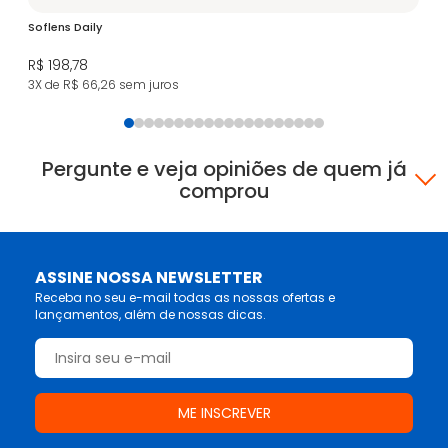
Soflens Daily
Bio
R$ 198,78
R$
3X de R$ 66,26
sem juros
6X
Pergunte e veja opiniões de quem já
comprou
ASSINE NOSSA NEWSLETTER
Receba no seu e-mail todas as nossas ofertas e
lançamentos, além de nossas dicas.