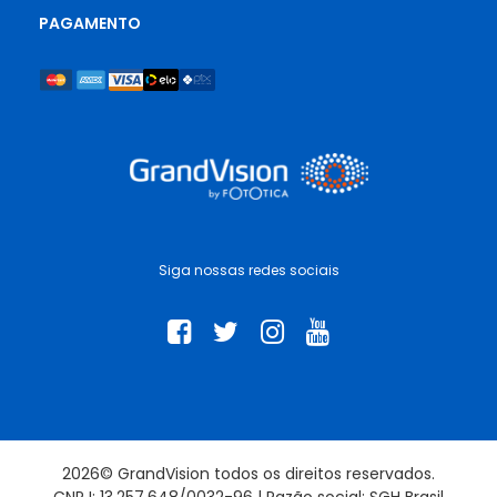
PAGAMENTO
Siga nossas redes sociais
2026© GrandVision todos os direitos reservados.
CNPJ: 13.257.648/0032-96 | Razão social: SGH Brasil