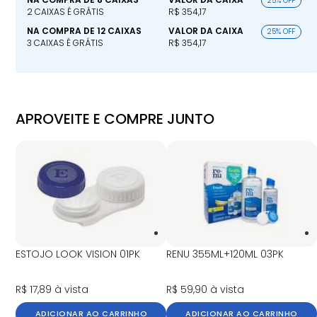
25% OFF
2 CAIXAS É GRÁTIS
R$ 354,17
NA COMPRA DE 12 CAIXAS
VALOR DA CAIXA
25% OFF
3 CAIXAS É GRÁTIS
R$ 354,17
APROVEITE E COMPRE JUNTO
ESTOJO LOOK VISION 01PK
RENU 355ML+120ML 03PK
R$ 17,89
à vista
R$ 59,90
à vista
ADICIONAR AO CARRINHO
ADICIONAR AO CARRINHO