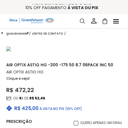
FRETE GRÁTIS EM TODO O SITE
10% OFF PAGAMENTO
À VISTA OU PIX
ENTREGA PARA TODO BRASIL
15% OFF NA PRIMEIRA COMPRA (CONSULTE REGULAMENTO)
32% OFF NO COMBO - CONS. REG.
grandvisionbr
LENTES DE CONTATO
AIR OPTIX ASTIG HG -300 -175 50 8.7 06PACK INC 50
AIR OPTIX ASTIG HG
Clique e veja!
R$ 472,22
OU
9
X DE
R$ 52,46
R$ 425,00
À VISTA NO PIX (10% OFF)
PRESCRIÇÃO
QUERO APENAS UM GRAU