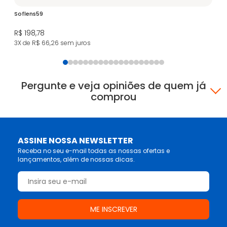
Soflens59
iW
R$ 198,78
R$
3X de R$ 66,26
sem juros
3X
Pergunte e veja opiniões de quem já
comprou
ASSINE NOSSA NEWSLETTER
Receba no seu e-mail todas as nossas ofertas e
lançamentos, além de nossas dicas.