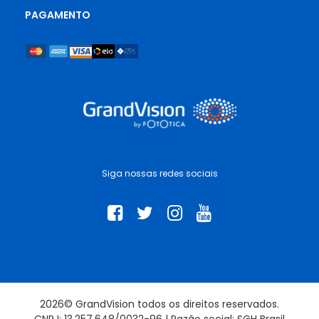
PAGAMENTO
Siga nossas redes sociais
2026© GrandVision todos os direitos reservados.
CNPJ: 13.257.648/0032-96 | Razão social: SGH Brasil