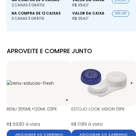
25% OFF
2 CAIXAS É GRÁTIS
R$ 354,17
NA COMPRA DE 12 CAIXAS
VALOR DA CAIXA
25% OFF
3 CAIXAS É GRÁTIS
R$ 354,17
APROVEITE E COMPRE JUNTO
RENU 355ML+120ML 03PK
ESTOJO LOOK VISION 01PK
R$ 59,90
à vista
R$ 17,89
à vista
ADICIONAR AO CARRINHO
ADICIONAR AO CARRINHO