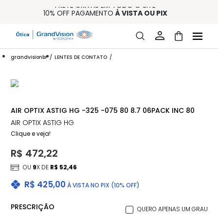
FRETE GRÁTIS EM TODO O SITE
10% OFF PAGAMENTO
À VISTA OU PIX
ENTREGA PARA TODO BRASIL
15% OFF NA PRIMEIRA COMPRA (CONSULTE REGULAMENTO)
32% OFF NO COMBO - CONS. REG.
grandvisionbr
LENTES DE CONTATO
AIR OPTIX ASTIG HG -325 -075 80 8.7 06PACK INC 80
AIR OPTIX ASTIG HG
Clique e veja!
R$ 472,22
OU
9
X DE
R$ 52,46
R$ 425,00
À VISTA NO PIX (10% OFF)
PRESCRIÇÃO
QUERO APENAS UM GRAU