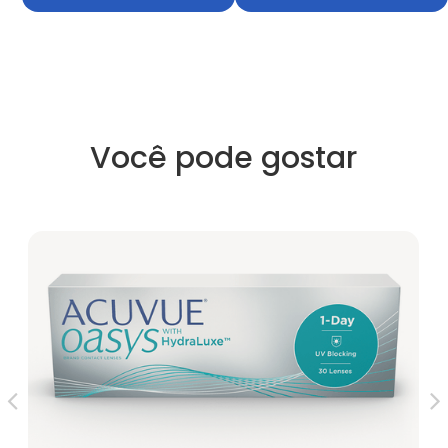
Você pode gostar
Cla
R$
4X