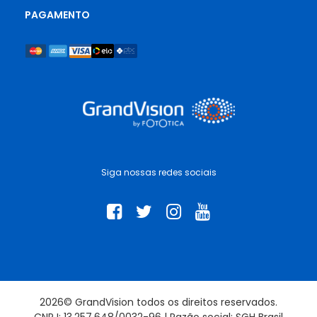
PAGAMENTO
Siga nossas redes sociais
2026© GrandVision todos os direitos reservados.
CNPJ: 13.257.648/0032-96 | Razão social: SGH Brasil