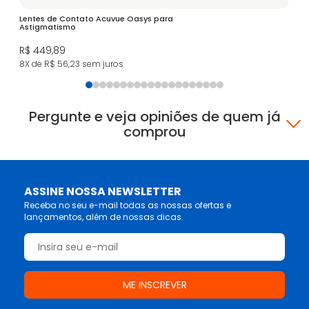
Lentes de Contato Acuvue Oasys para
Ai
Astigmatismo
R$
R$ 449,89
6X
8X de R$ 56,23
sem juros
Pergunte e veja opiniões de quem já
comprou
ASSINE NOSSA NEWSLETTER
Receba no seu e-mail todas as nossas ofertas e
lançamentos, além de nossas dicas.