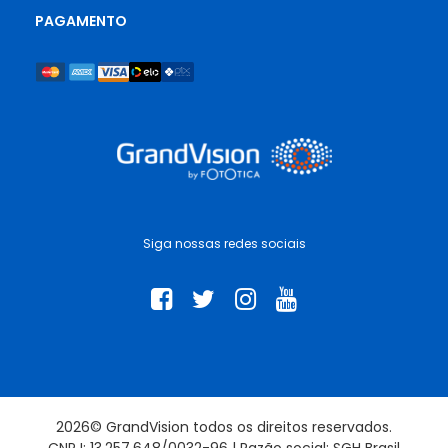
PAGAMENTO
Siga nossas redes sociais
2026© GrandVision todos os direitos reservados.
CNPJ: 13.257.648/0032-96 | Razão social: SGH Brasil