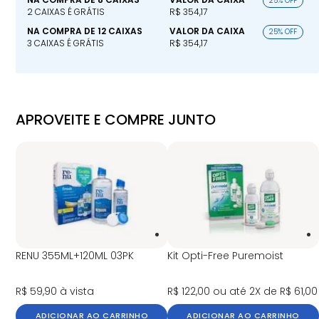
25% OFF
2 CAIXAS É GRÁTIS
R$ 354,17
NA COMPRA DE 12 CAIXAS
VALOR DA CAIXA
25% OFF
3 CAIXAS É GRÁTIS
R$ 354,17
APROVEITE E COMPRE JUNTO
RENU 355ML+120ML 03PK
Kit Opti-Free Puremoist
R$ 59,90
à vista
R$ 122,00
ou até 2X de R$ 61,00
ADICIONAR AO CARRINHO
ADICIONAR AO CARRINHO