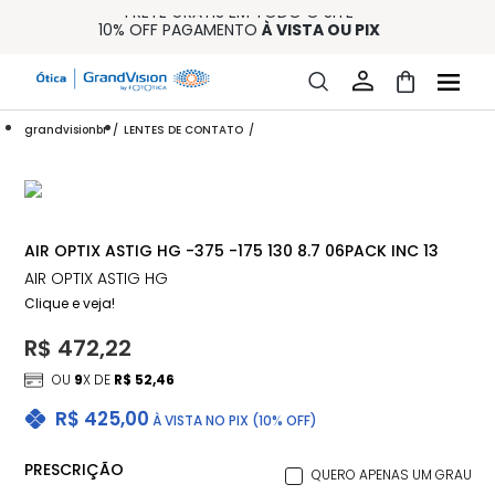
FRETE GRÁTIS EM TODO O SITE
10% OFF PAGAMENTO
À VISTA OU PIX
ENTREGA PARA TODO BRASIL
15% OFF NA PRIMEIRA COMPRA (CONSULTE REGULAMENTO)
32% OFF NO COMBO - CONS. REG.
grandvisionbr
LENTES DE CONTATO
AIR OPTIX ASTIG HG -375 -175 130 8.7 06PACK INC 13
AIR OPTIX ASTIG HG
Clique e veja!
R$ 472,22
OU
9
X DE
R$ 52,46
R$ 425,00
À VISTA NO PIX (10% OFF)
PRESCRIÇÃO
QUERO APENAS UM GRAU