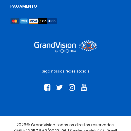
PAGAMENTO
Siga nossas redes sociais
2026© GrandVision todos os direitos reservados.
CNPJ: 13.257.648/0032-96 | Razão social: SGH Brasil