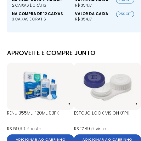
25% OFF
2 CAIXAS É GRÁTIS
R$ 354,17
NA COMPRA DE 12 CAIXAS
VALOR DA CAIXA
25% OFF
3 CAIXAS É GRÁTIS
R$ 354,17
APROVEITE E COMPRE JUNTO
RENU 355ML+120ML 03PK
ESTOJO LOOK VISION 01PK
R$ 59,90
à vista
R$ 17,89
à vista
ADICIONAR AO CARRINHO
ADICIONAR AO CARRINHO