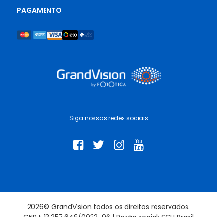
PAGAMENTO
Siga nossas redes sociais
2026© GrandVision todos os direitos reservados.
CNPJ: 13.257.648/0032-96 | Razão social: SGH Brasil