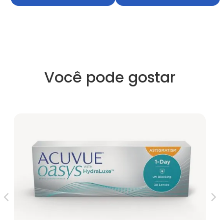
Você pode gostar
Ava
R$
4X