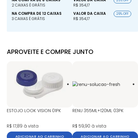
25% OFF
2 CAIXAS É GRÁTIS
R$ 354,17
NA COMPRA DE 12 CAIXAS
VALOR DA CAIXA
25% OFF
3 CAIXAS É GRÁTIS
R$ 354,17
APROVEITE E COMPRE JUNTO
ESTOJO LOOK VISION 01PK
RENU 355ML+120ML 03PK
R$ 17,89
à vista
R$ 59,90
à vista
ADICIONAR AO CARRINHO
ADICIONAR AO CARRINHO