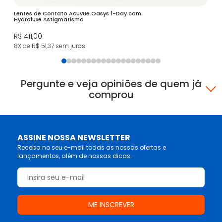
Lentes de Contato Acuvue Oasys 1-Day com
Hydraluxe Astigmatismo
R$ 411,00
8X de R$ 51,37
sem juros
Pergunte e veja opiniões de quem já
comprou
ASSINE NOSSA NEWSLETTER
Receba no seu e-mail todas as nossas ofertas e
lançamentos, além de nossas dicas.