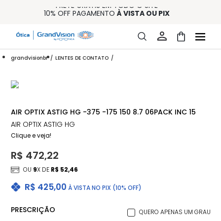
FRETE GRÁTIS EM TODO O SITE
10% OFF PAGAMENTO
À VISTA OU PIX
ENTREGA PARA TODO BRASIL
15% OFF NA PRIMEIRA COMPRA (CONSULTE REGULAMENTO)
32% OFF NO COMBO - CONS. REG.
grandvisionbr
LENTES DE CONTATO
AIR OPTIX ASTIG HG -375 -175 150 8.7 06PACK INC 15
AIR OPTIX ASTIG HG
Clique e veja!
R$ 472,22
OU
9
X DE
R$ 52,46
R$ 425,00
À VISTA NO PIX (10% OFF)
PRESCRIÇÃO
QUERO APENAS UM GRAU