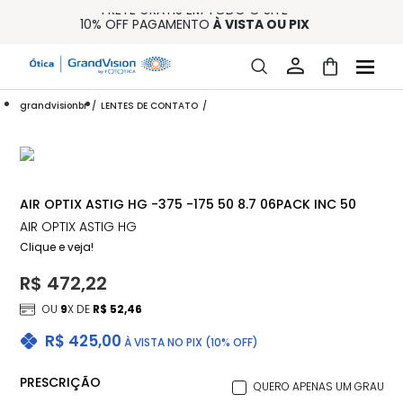
FRETE GRÁTIS EM TODO O SITE
10% OFF PAGAMENTO
À VISTA OU PIX
ENTREGA PARA TODO BRASIL
15% OFF NA PRIMEIRA COMPRA (CONSULTE REGULAMENTO)
32% OFF NO COMBO - CONS. REG.
grandvisionbr
LENTES DE CONTATO
AIR OPTIX ASTIG HG -375 -175 50 8.7 06PACK INC 50
AIR OPTIX ASTIG HG
Clique e veja!
R$ 472,22
OU
9
X DE
R$ 52,46
R$ 425,00
À VISTA NO PIX (10% OFF)
PRESCRIÇÃO
QUERO APENAS UM GRAU