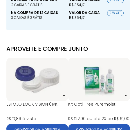
25% OFF
2 CAIXAS É GRÁTIS
R$ 354,17
NA COMPRA DE 12 CAIXAS
VALOR DA CAIXA
25% OFF
3 CAIXAS É GRÁTIS
R$ 354,17
APROVEITE E COMPRE JUNTO
ESTOJO LOOK VISION 01PK
Kit Opti-Free Puremoist
R$ 17,89
à vista
R$ 122,00
ou até 2X de R$ 61,00
ADICIONAR AO CARRINHO
ADICIONAR AO CARRINHO