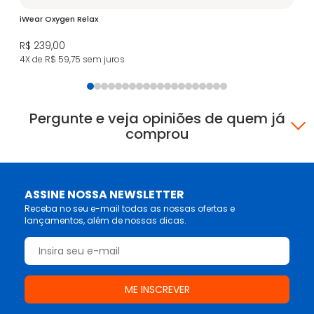
iWear Oxygen Relax
Le
R$ 239,00
R$
4X de R$ 59,75
sem juros
5X
Pergunte e veja opiniões de quem já
comprou
ASSINE NOSSA NEWSLETTER
Receba no seu e-mail todas as nossas ofertas e
lançamentos, além de nossas dicas.