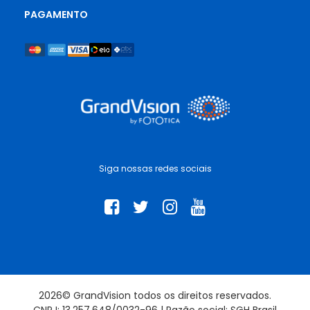
PAGAMENTO
Siga nossas redes sociais
2026© GrandVision todos os direitos reservados.
CNPJ: 13.257.648/0032-96 | Razão social: SGH Brasil