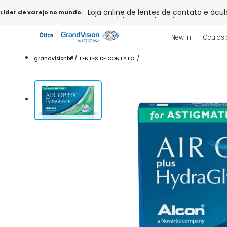
Loja online de lentes de contato e ócul
Líder de varejo no mundo.
Frete grátis em todo o site
10% off pagamento
à vista ou PIX
Entrega para todo Brasil
New In
Óculos 
15% Off na primeira compra (Consulte
32% off no combo - cons. reg.
grandvisionbr
LENTES DE CONTATO