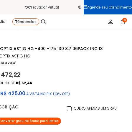
Provador Virtual
Agende seu atendimento
0
Miu
Têndencias
 OPTIX ASTIG HG -400 -175 130 8.7 06PACK INC 13
 OPTIX ASTIG HG
ue e veja!
 472,22
OU
9
X DE
R$ 52,46
R$ 425,00
À VISTA NO PIX (10% OFF)
ESCRIÇÃO
QUERO APENAS UM GRAU
Converter grau de óculos para lentes