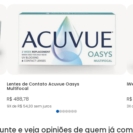
Lentes de Contato Acuvue Oasys
iW
Multifocal
R$ 488,78
R$
9X de R$ 54,30
sem juros
3X 
unte e veja opiniões de quem já co