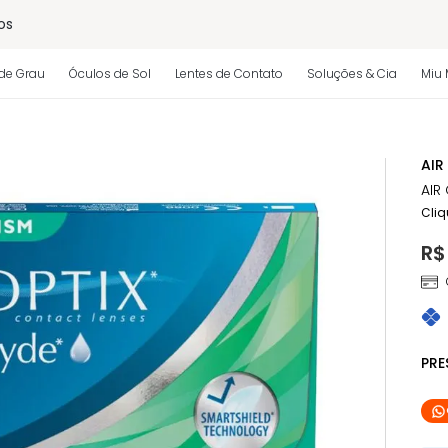
os
de Grau
Óculos de Sol
Lentes de Contato
Soluções & Cia
Miu 
 regulamento)
AIR
AIR
Cliq
R$
PR