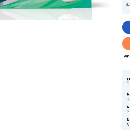
I
Ain
E
D
N
1
N
2
N
3