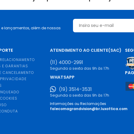
s e lançamentos, além de nossas
UPORTE
ATENDIMENTO AO CLIENTE(SAC)
SEG
 RELACIONAMENTO
(11) 4000-2991
 E GARANTIAS
Segunda a sexta das 9h às 17h
PA
E CANCELAMENTO
WHATSAPP
 PRIVACIDADE
S
(19) 3514-3531
ANQUEADO
Segunda a sexta das 9h às 17h
 COOKIES
Informações ou Reclamações
USO
falecomagrandvision@br.luxottica.com
 CONDUTA
S