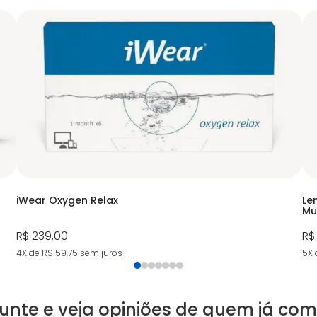
iWear Oxygen Relax
Le
Mu
R$ 239,00
R$
4X de R$ 59,75
sem juros
5X 
unte e veja opiniões de quem já co