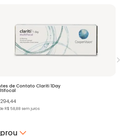
ntes de Contato Clariti 1Day
Lentes d
ltifocal
Hydragly
 294,44
R$ 588,
de R$ 58,88
sem juros
11X de R$ 5
mprou