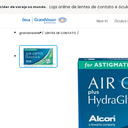
Loja online de lentes de contato e ócul
Líder de varejo no mundo.
Frete grátis em todo o site
10% off pagamento
à vista ou PIX
Entrega para todo Brasil
New In
Óculos 
15% Off na primeira compra (Consulte
32% off no combo - cons. reg.
grandvisionbr
LENTES DE CONTATO