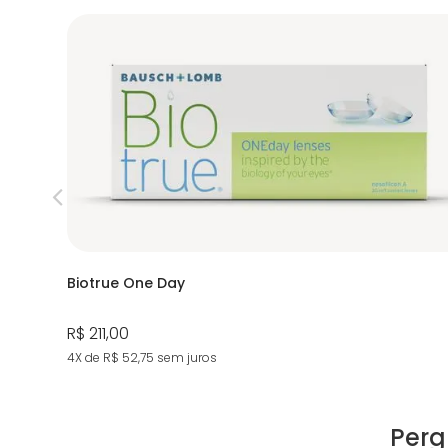
Biotrue One Day
R$ 211,00
4X de R$ 52,75
sem juros
Perg