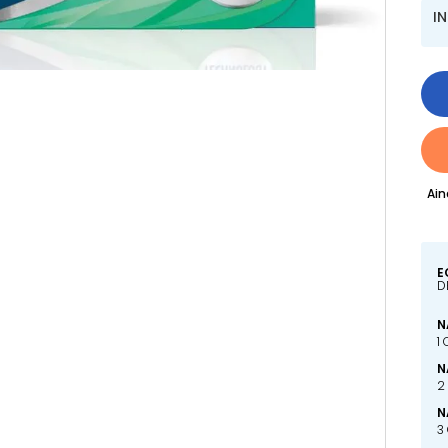
I
Ain
E
D
N
1
N
2
N
3