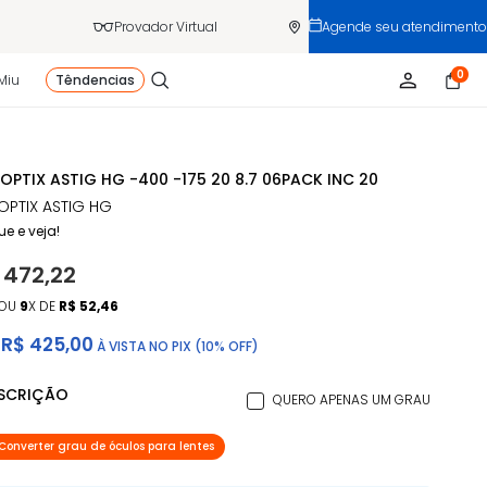
Provador Virtual
Agende seu atendimento
0
Miu
Têndencias
 OPTIX ASTIG HG -400 -175 20 8.7 06PACK INC 20
 OPTIX ASTIG HG
ue e veja!
 472,22
OU
9
X DE
R$ 52,46
R$ 425,00
À VISTA NO PIX (10% OFF)
ESCRIÇÃO
QUERO APENAS UM GRAU
Converter grau de óculos para lentes