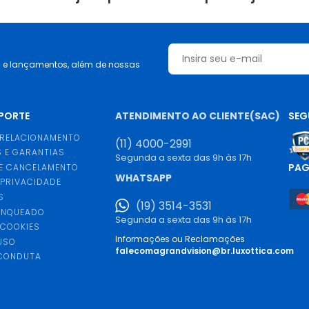
s e lançamentos, além de nossas
UPORTE
ATENDIMENTO AO CLIENTE(SAC)
SEG
 RELACIONAMENTO
(11) 4000-2991
 E GARANTIAS
Segunda a sexta das 9h às 17h
PA
E CANCELAMENTO
WHATSAPP
 PRIVACIDADE
S
(19) 3514-3531
ANQUEADO
Segunda a sexta das 9h às 17h
 COOKIES
Informações ou Reclamações
USO
falecomagrandvision@br.luxottica.com
 CONDUTA
S