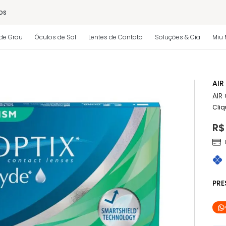
os
de Grau
Óculos de Sol
Lentes de Contato
Soluções & Cia
Miu 
 regulamento)
AIR
AIR
Cliq
R$
PR