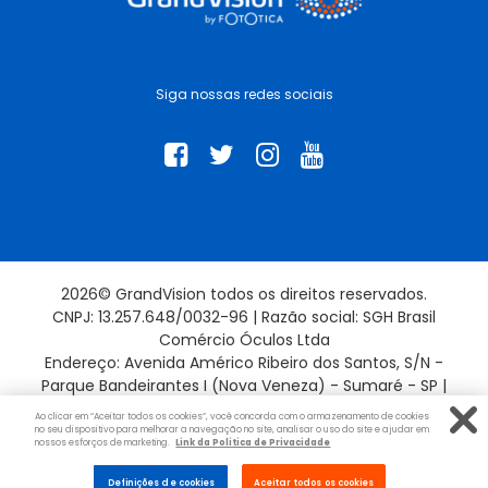
Siga nossas redes sociais
2026© GrandVision todos os direitos reservados.
CNPJ: 13.257.648/0032-96 | Razão social: SGH Brasil
Comércio Óculos Ltda
Endereço: Avenida Américo Ribeiro dos Santos, S/N -
Parque Bandeirantes I (Nova Veneza) - Sumaré - SP |
13181-715
Ao clicar em “Aceitar todos os cookies”, você concorda com o armazenamento de cookies
no seu dispositivo para melhorar a navegação no site, analisar o uso do site e ajudar em
nossos esforços de marketing.
Link da Politica de Privacidade
Evolução por:
Definições de cookies
Aceitar todos os cookies