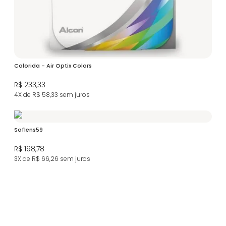
Colorida - Air Optix Colors
R$ 233,33
4X de R$ 58,33
sem juros
Soflens59
R$ 198,78
3X de R$ 66,26
sem juros