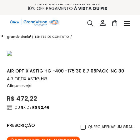
FRETE GRÁTIS EM TODO O SITE
10% OFF PAGAMENTO
À VISTA OU PIX
ENTREGA PARA TODO BRASIL
15% OFF NA PRIMEIRA COMPRA (CONSULTE REGULAMENTO)
32% OFF NO COMBO - CONS. REG.
grandvisionbr
LENTES DE CONTATO
AIR OPTIX ASTIG HG -400 -175 30 8.7 06PACK INC 30
AIR OPTIX ASTIG HG
Clique e veja!
R$ 472,22
OU
9
X DE
R$ 52,46
PRESCRIÇÃO
QUERO APENAS UM GRAU