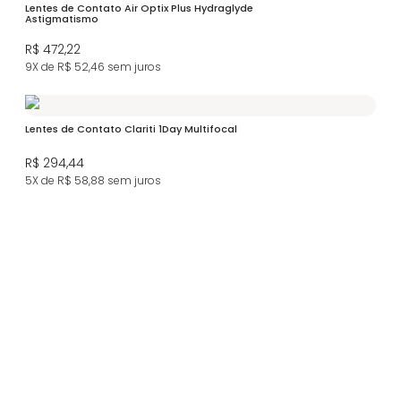
Lentes de Contato Air Optix Plus Hydraglyde
Astigmatismo
R$ 472,22
9X de R$ 52,46
sem juros
Lentes de Contato Clariti 1Day Multifocal
R$ 294,44
5X de R$ 58,88
sem juros