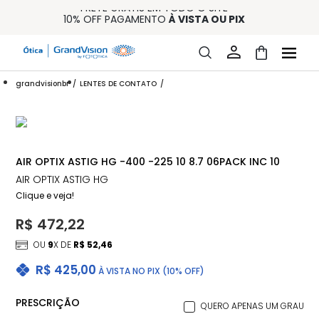
FRETE GRÁTIS EM TODO O SITE
10% OFF PAGAMENTO
À VISTA OU PIX
ENTREGA PARA TODO BRASIL
15% OFF NA PRIMEIRA COMPRA (CONSULTE REGULAMENTO)
32% OFF NO COMBO - CONS. REG.
grandvisionbr
LENTES DE CONTATO
AIR OPTIX ASTIG HG -400 -225 10 8.7 06PACK INC 10
AIR OPTIX ASTIG HG
Clique e veja!
R$ 472,22
OU
9
X DE
R$ 52,46
R$ 425,00
À VISTA NO PIX (10% OFF)
PRESCRIÇÃO
QUERO APENAS UM GRAU