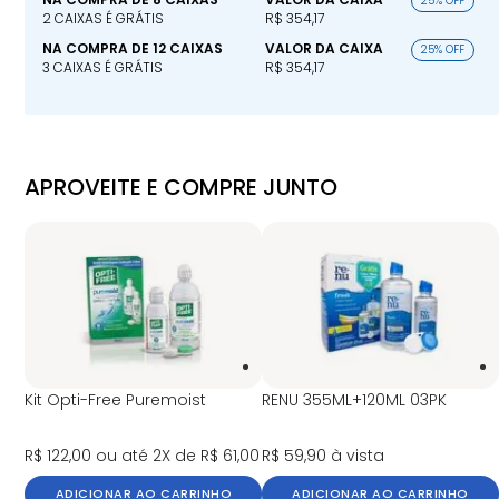
25% OFF
2 CAIXAS É GRÁTIS
R$ 354,17
NA COMPRA DE 12 CAIXAS
VALOR DA CAIXA
25% OFF
3 CAIXAS É GRÁTIS
R$ 354,17
APROVEITE E COMPRE JUNTO
Kit Opti-Free Puremoist
RENU 355ML+120ML 03PK
R$ 122,00
ou até 2X de R$ 61,00
R$ 59,90
à vista
ADICIONAR AO CARRINHO
ADICIONAR AO CARRINHO