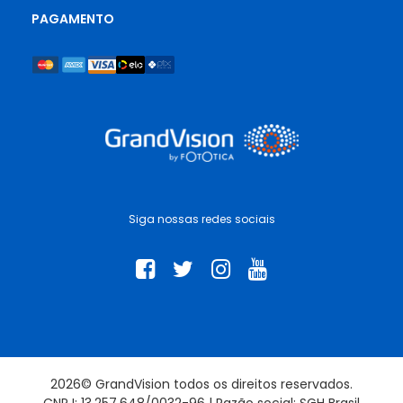
PAGAMENTO
Siga nossas redes sociais
2026© GrandVision todos os direitos reservados.
CNPJ: 13.257.648/0032-96 | Razão social: SGH Brasil