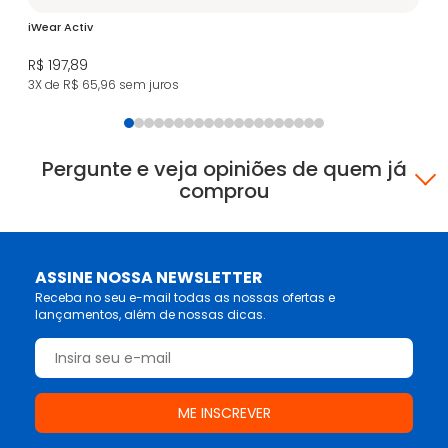
iWear Activ
Bi
R$ 197,89
R$
3X de R$ 65,96
sem juros
4X
Pergunte e veja opiniões de quem já
comprou
ASSINE NOSSA NEWSLETTER
Receba no seu e-mail todas as nossas ofertas e
lançamentos, além de nossas dicas.