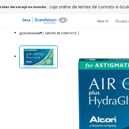
Loja online de lentes de contato e ócul
Líder de varejo no mundo.
Frete grátis em todo o site
10% off pagamento
à vista ou PIX
Entrega para todo Brasil
New In
Óculos 
15% Off na primeira compra (Consulte
32% off no combo - cons. reg.
grandvisionbr
LENTES DE CONTATO