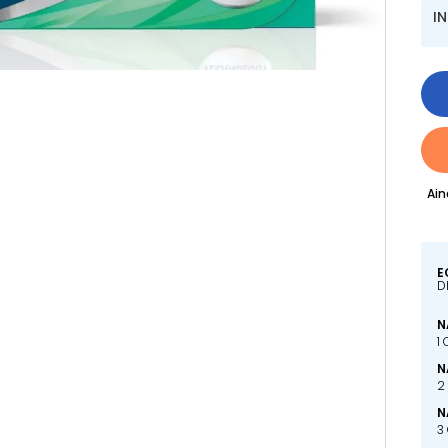
I
Ain
E
D
N
1
N
2
N
3