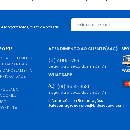
s e lançamentos, além de nossas
UPORTE
ATENDIMENTO AO CLIENTE(SAC)
SEG
 RELACIONAMENTO
(11) 4000-2991
 E GARANTIAS
Segunda a sexta das 9h às 17h
PA
E CANCELAMENTO
WHATSAPP
 PRIVACIDADE
S
(19) 3514-3531
ANQUEADO
Segunda a sexta das 9h às 17h
 COOKIES
Informações ou Reclamações
USO
falecomagrandvision@br.luxottica.com
 CONDUTA
S