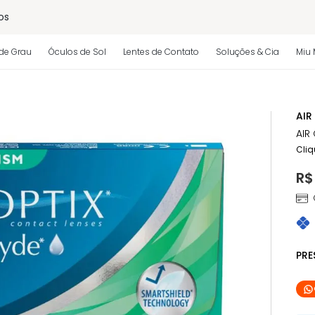
os
de Grau
Óculos de Sol
Lentes de Contato
Soluções & Cia
Miu 
 regulamento)
AIR
AIR
Cliq
R$
PR