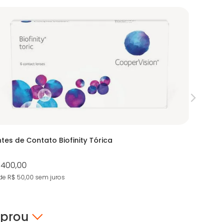
ntes de Contato Biofinity Tórica
Lentes d
 400,00
R$ 484,
de R$ 50,00
sem juros
9X de R$ 5
mprou