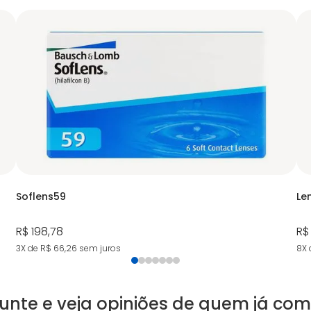
Soflens59
Le
R$ 198,78
R$
3X de R$ 66,26
sem juros
8X 
unte e veja opiniões de quem já co