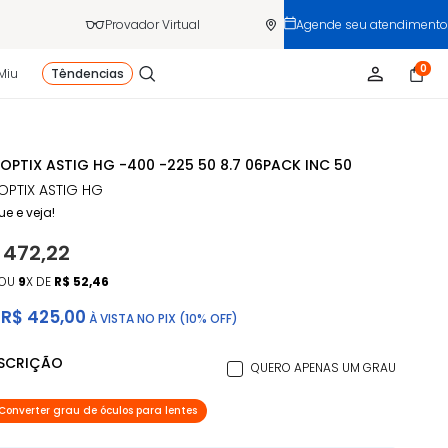
Provador Virtual
Agende seu atendimento
0
Miu
Têndencias
 OPTIX ASTIG HG -400 -225 50 8.7 06PACK INC 50
 OPTIX ASTIG HG
ue e veja!
 472,22
OU
9
X DE
R$ 52,46
R$ 425,00
À VISTA NO PIX (10% OFF)
ESCRIÇÃO
QUERO APENAS UM GRAU
Converter grau de óculos para lentes