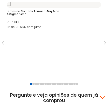
Lentes de Contato Acuvue 1-Day Moist
Ac
Astigmatismo
R$
R$ 411,00
5X
8X de R$ 51,37
sem juros
Pergunte e veja opiniões de quem já
comprou