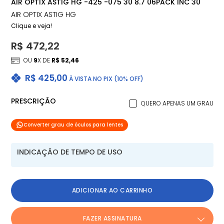
AIR OPTIX ASTIG HG -425 -075 30 8.7 06PACK INC 30
AIR OPTIX ASTIG HG
Clique e veja!
R$ 472,22
OU
9
X DE
R$ 52,46
R$ 425,00
À VISTA NO PIX (10% OFF)
PRESCRIÇÃO
QUERO APENAS UM GRAU
Converter grau de óculos para lentes
INDICAÇÃO DE TEMPO DE USO
ADICIONAR AO CARRINHO
FAZER ASSINATURA