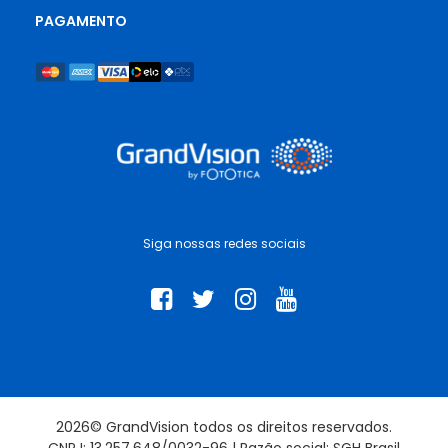
PAGAMENTO
Siga nossas redes sociais
2026© GrandVision todos os direitos reservados.
CNPJ: 13.257.648/0032-96 | Razão social: SGH Brasil