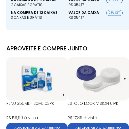
25% OFF
2 CAIXAS É GRÁTIS
R$ 354,17
NA COMPRA DE 12 CAIXAS
VALOR DA CAIXA
25% OFF
3 CAIXAS É GRÁTIS
R$ 354,17
APROVEITE E COMPRE JUNTO
RENU 355ML+120ML 03PK
ESTOJO LOOK VISION 01PK
R$ 59,90
à vista
R$ 17,89
à vista
ADICIONAR AO CARRINHO
ADICIONAR AO CARRINHO