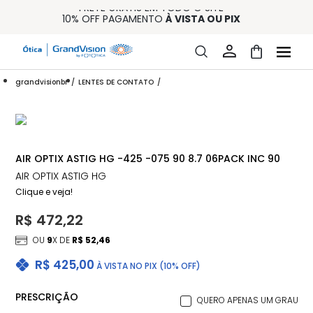
FRETE GRÁTIS EM TODO O SITE
10% OFF PAGAMENTO
À VISTA OU PIX
ENTREGA PARA TODO BRASIL
15% OFF NA PRIMEIRA COMPRA (CONSULTE REGULAMENTO)
32% OFF NO COMBO - CONS. REG.
grandvisionbr
LENTES DE CONTATO
AIR OPTIX ASTIG HG -425 -075 90 8.7 06PACK INC 90
AIR OPTIX ASTIG HG
Clique e veja!
R$ 472,22
OU
9
X DE
R$ 52,46
R$ 425,00
À VISTA NO PIX (10% OFF)
PRESCRIÇÃO
QUERO APENAS UM GRAU