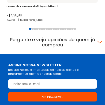
Lentes de Contato Biofinity Multifocal
Le
R$ 538,89
R$
10X de R$ 53,88
sem juros
8X
Pergunte e veja opiniões de quem já
comprou
ASSINE NOSSA NEWSLETTER
Receba no seu e-mail todas as nossas ofertas e
lançamentos, além de nossas dicas.