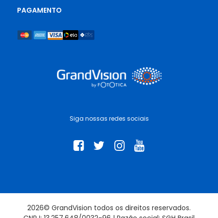
PAGAMENTO
Siga nossas redes sociais
2026© GrandVision todos os direitos reservados.
CNPJ: 13.257.648/0032-96 | Razão social: SGH Brasil