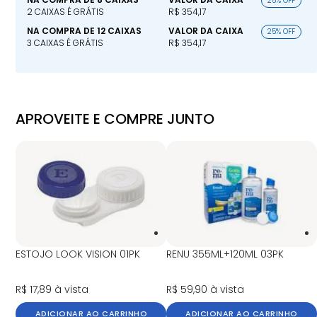
25% OFF
2 CAIXAS É GRÁTIS
R$ 354,17
NA COMPRA DE 12 CAIXAS
VALOR DA CAIXA
25% OFF
3 CAIXAS É GRÁTIS
R$ 354,17
APROVEITE E COMPRE JUNTO
ESTOJO LOOK VISION 01PK
RENU 355ML+120ML 03PK
R$ 17,89
à vista
R$ 59,90
à vista
ADICIONAR AO CARRINHO
ADICIONAR AO CARRINHO