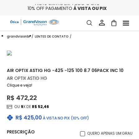
FRETE GRÁTIS EM TODO O SITE
10% OFF PAGAMENTO
À VISTA OU PIX
ENTREGA PARA TODO BRASIL
15% OFF NA PRIMEIRA COMPRA (CONSULTE REGULAMENTO)
32% OFF NO COMBO - CONS. REG.
grandvisionbr
LENTES DE CONTATO
AIR OPTIX ASTIG HG -425 -125 100 8.7 06PACK INC 10
AIR OPTIX ASTIG HG
Clique e veja!
R$ 472,22
OU
9
X DE
R$ 52,46
R$ 425,00
À VISTA NO PIX (10% OFF)
PRESCRIÇÃO
QUERO APENAS UM GRAU