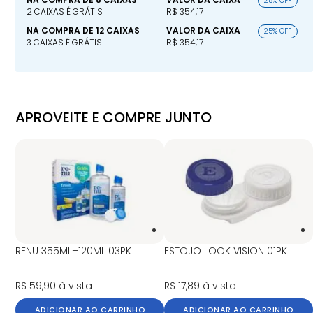
25% OFF
2 CAIXAS É GRÁTIS
R$ 354,17
NA COMPRA DE 12 CAIXAS
VALOR DA CAIXA
25% OFF
3 CAIXAS É GRÁTIS
R$ 354,17
APROVEITE E COMPRE JUNTO
RENU 355ML+120ML 03PK
ESTOJO LOOK VISION 01PK
R$ 59,90
à vista
R$ 17,89
à vista
ADICIONAR AO CARRINHO
ADICIONAR AO CARRINHO