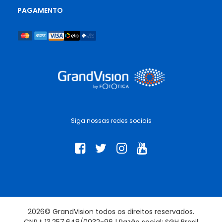
PAGAMENTO
Siga nossas redes sociais
2026© GrandVision todos os direitos reservados.
CNPJ: 13.257.648/0032-96 | Razão social: SGH Brasil