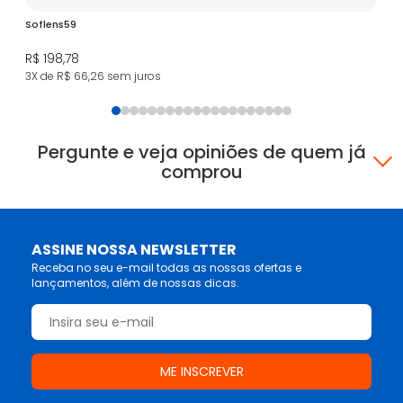
Soflens59
iW
R$ 198,78
R$
3X de R$ 66,26
sem juros
4X
Pergunte e veja opiniões de quem já
comprou
ASSINE NOSSA NEWSLETTER
Receba no seu e-mail todas as nossas ofertas e
lançamentos, além de nossas dicas.