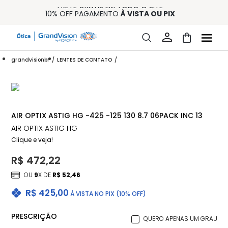
FRETE GRÁTIS EM TODO O SITE
10% OFF PAGAMENTO
À VISTA OU PIX
ENTREGA PARA TODO BRASIL
15% OFF NA PRIMEIRA COMPRA (CONSULTE REGULAMENTO)
32% OFF NO COMBO - CONS. REG.
grandvisionbr
LENTES DE CONTATO
AIR OPTIX ASTIG HG -425 -125 130 8.7 06PACK INC 13
AIR OPTIX ASTIG HG
Clique e veja!
R$ 472,22
OU
9
X DE
R$ 52,46
R$ 425,00
À VISTA NO PIX (10% OFF)
PRESCRIÇÃO
QUERO APENAS UM GRAU