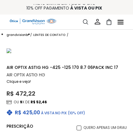
FRETE GRÁTIS EM TODO O SITE
10% OFF PAGAMENTO
À VISTA OU PIX
ENTREGA PARA TODO BRASIL
15% OFF NA PRIMEIRA COMPRA (CONSULTE REGULAMENTO)
32% OFF NO COMBO - CONS. REG.
grandvisionbr
LENTES DE CONTATO
AIR OPTIX ASTIG HG -425 -125 170 8.7 06PACK INC 17
AIR OPTIX ASTIG HG
Clique e veja!
R$ 472,22
OU
9
X DE
R$ 52,46
R$ 425,00
À VISTA NO PIX (10% OFF)
PRESCRIÇÃO
QUERO APENAS UM GRAU