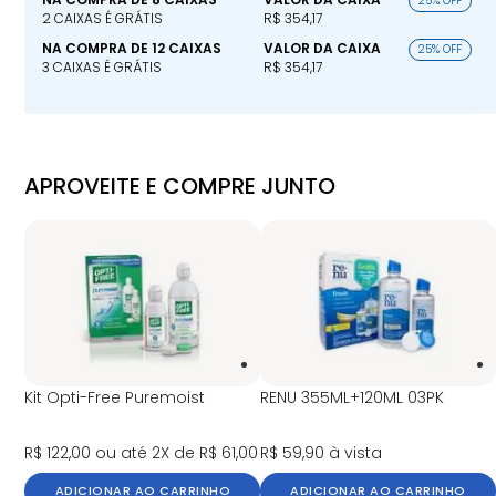
25% OFF
2 CAIXAS É GRÁTIS
R$ 354,17
NA COMPRA DE 12 CAIXAS
VALOR DA CAIXA
25% OFF
3 CAIXAS É GRÁTIS
R$ 354,17
APROVEITE E COMPRE JUNTO
Kit Opti-Free Puremoist
RENU 355ML+120ML 03PK
R$ 122,00
ou até 2X de R$ 61,00
R$ 59,90
à vista
ADICIONAR AO CARRINHO
ADICIONAR AO CARRINHO