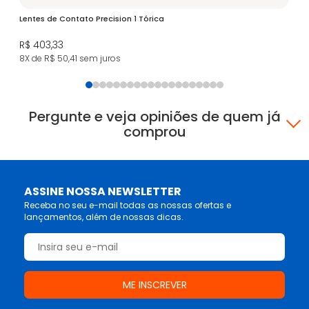
Lentes de Contato Precision 1 Tórica
iW
R$ 403,33
R$
8X de R$ 50,41
sem juros
4X
Pergunte e veja opiniões de quem já
comprou
ASSINE NOSSA NEWSLETTER
Receba no seu e-mail todas as nossas ofertas e
lançamentos, além de nossas dicas.