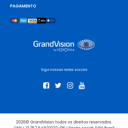
PAGAMENTO
Siga nossas redes sociais
2026© GrandVision todos os direitos reservados.
CNPJ: 13.257.648/0032-96 | Razão social: SGH Brasil