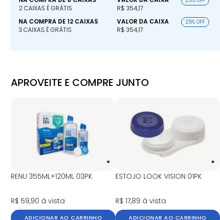
25% OFF
2 CAIXAS É GRÁTIS
R$ 354,17
NA COMPRA DE 12 CAIXAS
VALOR DA CAIXA
25% OFF
3 CAIXAS É GRÁTIS
R$ 354,17
APROVEITE E COMPRE JUNTO
RENU 355ML+120ML 03PK
ESTOJO LOOK VISION 01PK
R$ 59,90
à vista
R$ 17,89
à vista
ADICIONAR AO CARRINHO
ADICIONAR AO CARRINHO