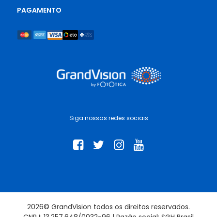
PAGAMENTO
Siga nossas redes sociais
2026© GrandVision todos os direitos reservados.
CNPJ: 13.257.648/0032-96 | Razão social: SGH Brasil