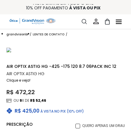
FRETE GRÁTIS EM TODO O SITE
10% OFF PAGAMENTO
À VISTA OU PIX
ENTREGA PARA TODO BRASIL
15% OFF NA PRIMEIRA COMPRA (CONSULTE REGULAMENTO)
32% OFF NO COMBO - CONS. REG.
grandvisionbr
LENTES DE CONTATO
AIR OPTIX ASTIG HG -425 -175 120 8.7 06PACK INC 12
AIR OPTIX ASTIG HG
Clique e veja!
R$ 472,22
OU
9
X DE
R$ 52,46
R$ 425,00
À VISTA NO PIX (10% OFF)
PRESCRIÇÃO
QUERO APENAS UM GRAU