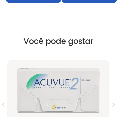
Você pode gostar
Co
R$
4X