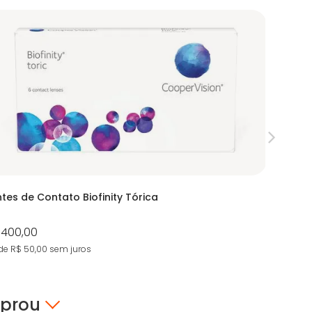
ntes de Contato Biofinity Tórica
Lentes d
 400,00
R$ 484,
de R$ 50,00
sem juros
9X de R$ 5
mprou