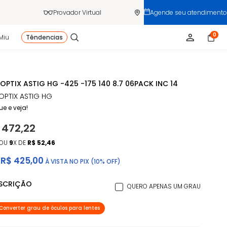
Provador Virtual
Agende seu atendimento
0
Miu
Têndencias
 OPTIX ASTIG HG -425 -175 140 8.7 06PACK INC 14
 OPTIX ASTIG HG
ue e veja!
 472,22
OU
9
X DE
R$ 52,46
R$ 425,00
À VISTA NO PIX (10% OFF)
ESCRIÇÃO
QUERO APENAS UM GRAU
Converter grau de óculos para lentes