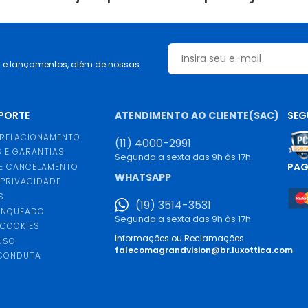
s e lançamentos, além de nossas
UPORTE
ATENDIMENTO AO CLIENTE(SAC)
SEG
 RELACIONAMENTO
(11) 4000-2991
 E GARANTIAS
Segunda a sexta das 9h às 17h
PA
E CANCELAMENTO
WHATSAPP
 PRIVACIDADE
S
(19) 3514-3531
ANQUEADO
Segunda a sexta das 9h às 17h
 COOKIES
Informações ou Reclamações
USO
falecomagrandvision@br.luxottica.com
 CONDUTA
S