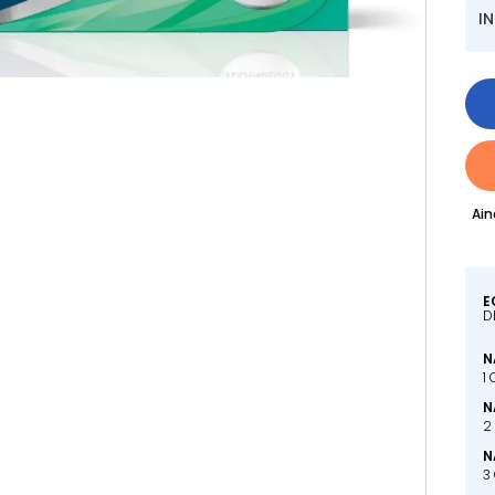
I
Ain
E
D
N
1
N
2
N
3