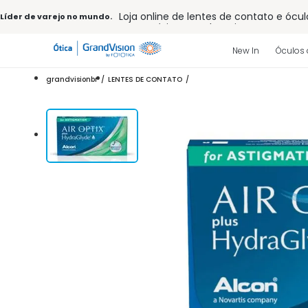
Loja online de lentes de contato e ócul
Líder de varejo no mundo.
Frete grátis em todo o site
10% off pagamento
à vista ou PIX
Entrega para todo Brasil
New In
Óculos 
15% Off na primeira compra (Consulte
32% off no combo - cons. reg.
grandvisionbr
LENTES DE CONTATO