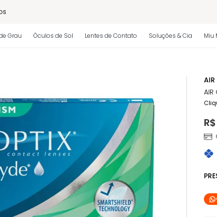
os
de Grau
Óculos de Sol
Lentes de Contato
Soluções & Cia
Miu 
 regulamento)
AIR
AIR
Cliq
R$
PR