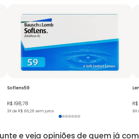
Soflens59
Le
R$ 198,78
R$
3X de R$ 66,26
sem juros
8X 
unte e veja opiniões de quem já co