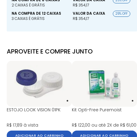
25% OFF
2 CAIXAS É GRÁTIS
R$ 354,17
NA COMPRA DE 12 CAIXAS
VALOR DA CAIXA
25% OFF
3 CAIXAS É GRÁTIS
R$ 354,17
APROVEITE E COMPRE JUNTO
ESTOJO LOOK VISION 01PK
Kit Opti-Free Puremoist
R$ 17,89
à vista
R$ 122,00
ou até 2X de R$ 61,00
ADICIONAR AO CARRINHO
ADICIONAR AO CARRINHO