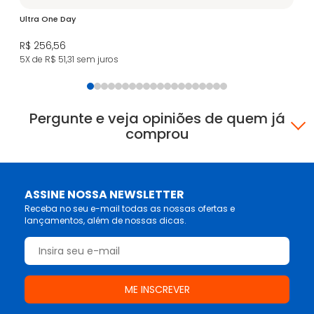
Ultra One Day
Ul
R$ 256,56
R$
5X de R$ 51,31
sem juros
5X
Pergunte e veja opiniões de quem já
comprou
ASSINE NOSSA NEWSLETTER
Receba no seu e-mail todas as nossas ofertas e
lançamentos, além de nossas dicas.