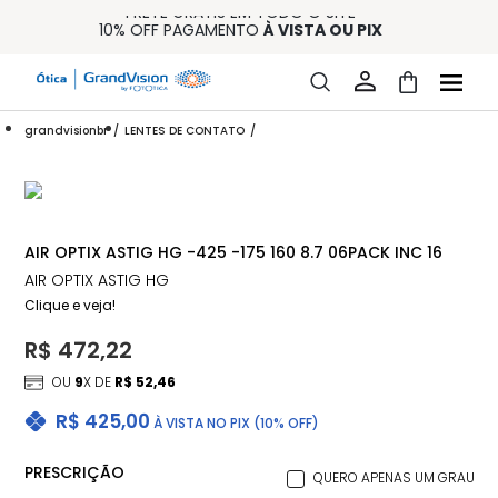
FRETE GRÁTIS EM TODO O SITE
10% OFF PAGAMENTO
À VISTA OU PIX
ENTREGA PARA TODO BRASIL
15% OFF NA PRIMEIRA COMPRA (CONSULTE REGULAMENTO)
32% OFF NO COMBO - CONS. REG.
grandvisionbr
LENTES DE CONTATO
AIR OPTIX ASTIG HG -425 -175 160 8.7 06PACK INC 16
AIR OPTIX ASTIG HG
Clique e veja!
R$ 472,22
OU
9
X DE
R$ 52,46
R$ 425,00
À VISTA NO PIX (10% OFF)
PRESCRIÇÃO
QUERO APENAS UM GRAU