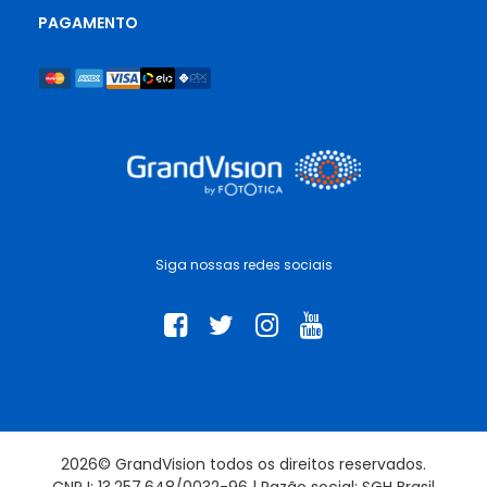
PAGAMENTO
Siga nossas redes sociais
2026© GrandVision todos os direitos reservados.
CNPJ: 13.257.648/0032-96 | Razão social: SGH Brasil