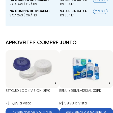
25% OFF
2 CAIXAS É GRÁTIS
R$ 354,17
NA COMPRA DE 12 CAIXAS
VALOR DA CAIXA
25% OFF
3 CAIXAS É GRÁTIS
R$ 354,17
APROVEITE E COMPRE JUNTO
ESTOJO LOOK VISION 01PK
RENU 355ML+120ML 03PK
R$ 17,89
à vista
R$ 59,90
à vista
ADICIONAR AO CARRINHO
ADICIONAR AO CARRINHO