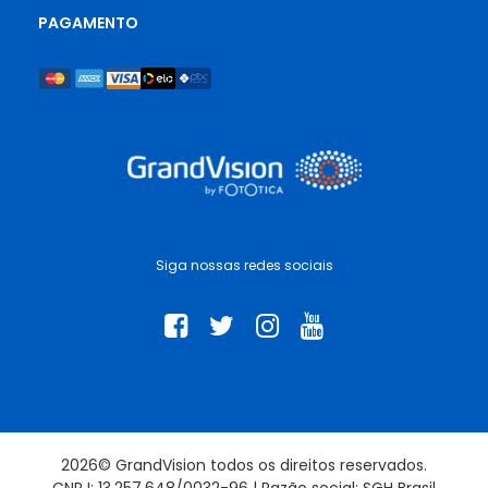
PAGAMENTO
Siga nossas redes sociais
2026© GrandVision todos os direitos reservados.
CNPJ: 13.257.648/0032-96 | Razão social: SGH Brasil