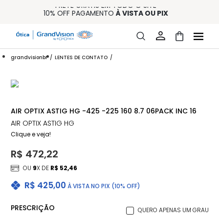
FRETE GRÁTIS EM TODO O SITE
10% OFF PAGAMENTO
À VISTA OU PIX
ENTREGA PARA TODO BRASIL
15% OFF NA PRIMEIRA COMPRA (CONSULTE REGULAMENTO)
32% OFF NO COMBO - CONS. REG.
grandvisionbr
LENTES DE CONTATO
AIR OPTIX ASTIG HG -425 -225 160 8.7 06PACK INC 16
AIR OPTIX ASTIG HG
Clique e veja!
R$ 472,22
OU
9
X DE
R$ 52,46
R$ 425,00
À VISTA NO PIX (10% OFF)
PRESCRIÇÃO
QUERO APENAS UM GRAU