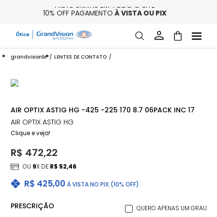
FRETE GRÁTIS EM TODO O SITE
10% OFF PAGAMENTO
À VISTA OU PIX
ENTREGA PARA TODO BRASIL
15% OFF NA PRIMEIRA COMPRA (CONSULTE REGULAMENTO)
32% OFF NO COMBO - CONS. REG.
grandvisionbr
LENTES DE CONTATO
AIR OPTIX ASTIG HG -425 -225 170 8.7 06PACK INC 17
AIR OPTIX ASTIG HG
Clique e veja!
R$ 472,22
OU
9
X DE
R$ 52,46
R$ 425,00
À VISTA NO PIX (10% OFF)
PRESCRIÇÃO
QUERO APENAS UM GRAU