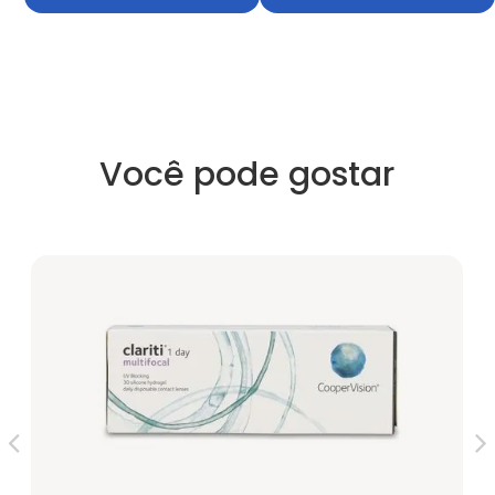
Você pode gostar
Ul
R$
5X