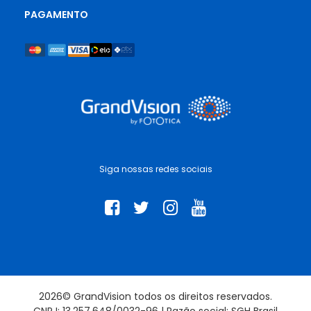
PAGAMENTO
Siga nossas redes sociais
2026© GrandVision todos os direitos reservados.
CNPJ: 13.257.648/0032-96 | Razão social: SGH Brasil