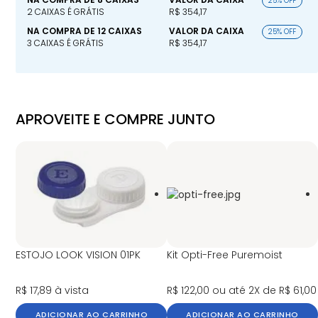
25% OFF
2 CAIXAS É GRÁTIS
R$ 354,17
NA COMPRA DE 12 CAIXAS
VALOR DA CAIXA
25% OFF
3 CAIXAS É GRÁTIS
R$ 354,17
APROVEITE E COMPRE JUNTO
ESTOJO LOOK VISION 01PK
Kit Opti-Free Puremoist
R$ 17,89
à vista
R$ 122,00
ou até 2X de R$ 61,00
ADICIONAR AO CARRINHO
ADICIONAR AO CARRINHO